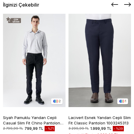
İlginizi Çekebilir
2
1
Siyah Pamuklu Yandan Cepli
Lacivert Esnek Yandan Cepli Slim
Casual Slim Fit Chino Pantolon
Fit Classic Pantolon 1003245313
1003235117
2.799,99 TL
799,99 TL
3.299,99 TL
1.999,99 TL
%71
%39