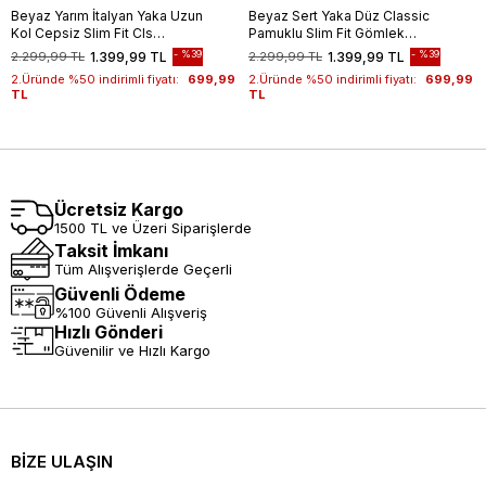
Beyaz Yarım İtalyan Yaka Uzun
Beyaz Sert Yaka Düz Classic
Kol Cepsiz Slim Fit Cls
Pamuklu Slim Fit Gömlek
Gömlek 1004255174
1004250214
%39
%39
2.299,99 TL
1.399,99 TL
2.299,99 TL
1.399,99 TL
2.Üründe %50 indirimli fiyatı:
699,99
2.Üründe %50 indirimli fiyatı:
699,99
TL
TL
Ücretsiz Kargo
1500 TL ve Üzeri Siparişlerde
Taksit İmkanı
Tüm Alışverişlerde Geçerli
Güvenli Ödeme
%100 Güvenli Alışveriş
Hızlı Gönderi
Güvenilir ve Hızlı Kargo
BİZE ULAŞIN