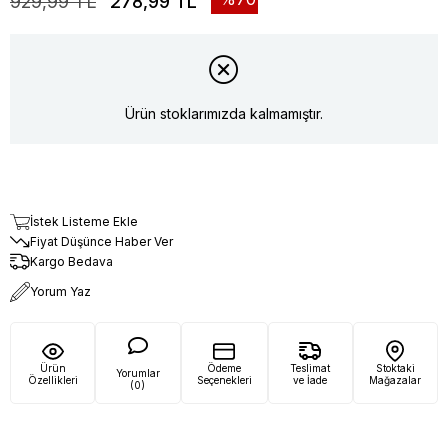
929,99 TL
278,99 TL
Ürün stoklarımızda kalmamıştır.
İstek Listeme Ekle
Fiyat Düşünce Haber Ver
Kargo Bedava
Yorum Yaz
Ürün
Ödeme
Teslimat
Stoktaki
Yorumlar
Özellikleri
Seçenekleri
ve İade
Mağazalar
(0)