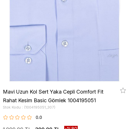
Mavi Uzun Kol Sert Yaka Cepli Comfort Fit
Rahat Kesim Basic Gömlek 1004195051
Stok Kodu
(1004195051_307)
0.0
80