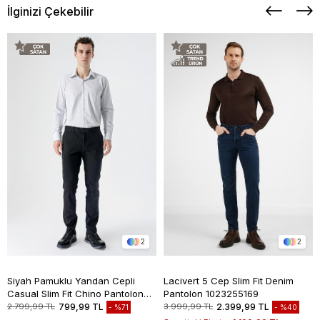
İlginizi Çekebilir
2
2
Siyah Pamuklu Yandan Cepli
Lacivert 5 Cep Slim Fit Denim
Casual Slim Fit Chino Pantolon
Pantolon 1023255169
1003235117
2.799,99 TL
799,99 TL
3.999,99 TL
2.399,99 TL
%71
%40