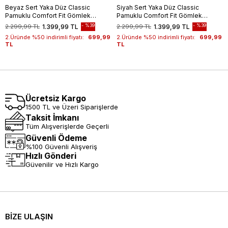
Beyaz Sert Yaka Düz Classic
Siyah Sert Yaka Düz Classic
Pamuklu Comfort Fit Gömlek
Pamuklu Comfort Fit Gömlek
1004250213
1004250213
%39
%39
2.299,99 TL
1.399,99 TL
2.299,99 TL
1.399,99 TL
2.Üründe %50 indirimli fiyatı:
699,99
2.Üründe %50 indirimli fiyatı:
699,99
TL
TL
Ücretsiz Kargo
1500 TL ve Üzeri Siparişlerde
Taksit İmkanı
Tüm Alışverişlerde Geçerli
Güvenli Ödeme
%100 Güvenli Alışveriş
Hızlı Gönderi
Güvenilir ve Hızlı Kargo
BİZE ULAŞIN