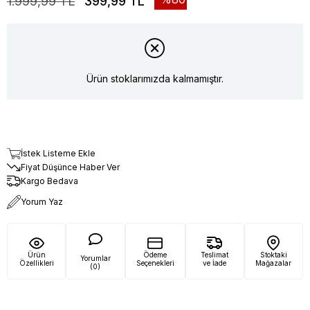
1.999,99 TL
399,99 TL
Ürün stoklarımızda kalmamıştır.
İstek Listeme Ekle
Fiyat Düşünce Haber Ver
Kargo Bedava
Yorum Yaz
Ürün
Ödeme
Teslimat
Stoktaki
Yorumlar
Özellikleri
Seçenekleri
ve İade
Mağazalar
(0)