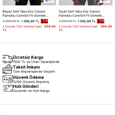
4
4
Beyaz Sert Yaka Düz Classic
Siyah Sert Yaka Düz Classic
Pamuklu Comfort Fit Gömlek
Pamuklu Comfort Fit Gömlek
1004250213
1004250213
%39
%39
2.299,99 TL
1.399,99 TL
2.299,99 TL
1.399,99 TL
2.Üründe %50 indirimli fiyatı:
699,99
2.Üründe %50 indirimli fiyatı:
699,99
TL
TL
Ücretsiz Kargo
1500 TL ve Üzeri Siparişlerde
Taksit İmkanı
Tüm Alışverişlerde Geçerli
Güvenli Ödeme
%100 Güvenli Alışveriş
Hızlı Gönderi
Güvenilir ve Hızlı Kargo