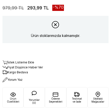
70
979,99 TL
293,99 TL
Ürün stoklarımızda kalmamıştır.
İstek Listeme Ekle
Fiyat Düşünce Haber Ver
Kargo Bedava
Yorum Yaz
Ürün
Ödeme
Teslimat
Stoktaki
Yorumlar
Özellikleri
Seçenekleri
ve İade
Mağazalar
(0)