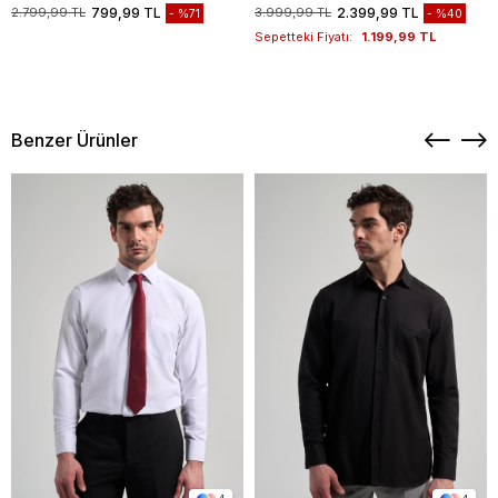
1003235117
2.799,99 TL
799,99 TL
3.999,99 TL
2.399,99 TL
%71
%40
Sepetteki Fiyatı:
1.199,99 TL
Benzer Ürünler