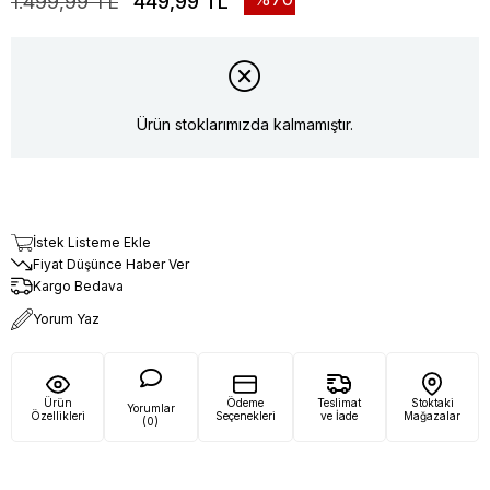
1.499,99 TL
449,99 TL
Ürün stoklarımızda kalmamıştır.
İstek Listeme Ekle
Fiyat Düşünce Haber Ver
Kargo Bedava
Yorum Yaz
Ürün
Ödeme
Teslimat
Stoktaki
Yorumlar
Özellikleri
Seçenekleri
ve İade
Mağazalar
(0)