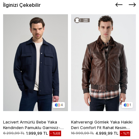
İlginizi Çekebilir
4
1
Lacivert Armürlü Bebe Yaka
Kahverengi Gömlek Yaka Hakiki
Kendinden Pamuklu Garnisiz-
Deri Comfort Fit Rahat Kesim
Biyesiz Standart Fit Mont
Casual Mont 1038235208
6.299,99 TL
1.999,99 TL
16.999,99 TL
4.999,99 TL
%68
%71
1007245163