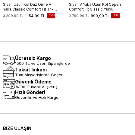
Siyah Uzun Kol Düz Örme V
Siyah V Yaka Uzun Kol Cepsiz
Yaka Classic Comfort Fit Triko
Comfort Fit Classic Yünlü
Hırka 1012245016
Triko Kazak 1012255002
%65
%68
3.299,99 TL
1.154,99 TL
2.799,99 TL
899,99 TL
Ücretsiz Kargo
1500 TL ve Üzeri Siparişlerde
Taksit İmkanı
Tüm Alışverişlerde Geçerli
Güvenli Ödeme
%100 Güvenli Alışveriş
Hızlı Gönderi
Güvenilir ve Hızlı Kargo
BİZE ULAŞIN