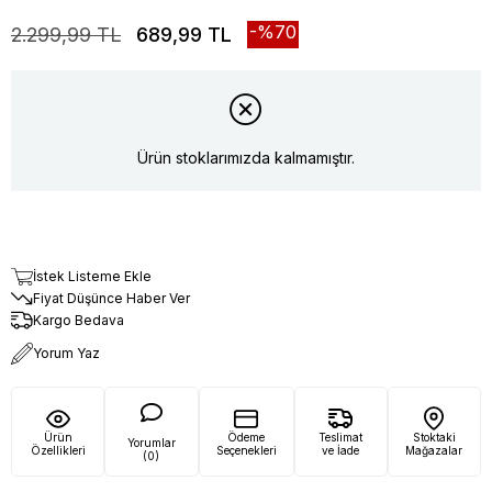
70
2.299,99 TL
689,99 TL
Ürün stoklarımızda kalmamıştır.
İstek Listeme Ekle
Fiyat Düşünce Haber Ver
Kargo Bedava
Yorum Yaz
Ürün
Ödeme
Teslimat
Stoktaki
Yorumlar
Özellikleri
Seçenekleri
ve İade
Mağazalar
(0)