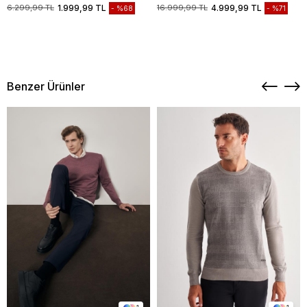
Biyesiz Standart Fit Mont
Casual Mont 1038235208
6.299,99 TL
1.999,99 TL
16.999,99 TL
4.999,99 TL
%68
%71
1007245163
Benzer Ürünler