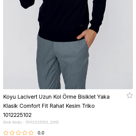
Koyu Lacivert Uzun Kol Örme Bisiklet Yaka
Klasik Comfort Fit Rahat Kesim Triko
1012225102
Stok Kodu
(1012225102_200)
0.0