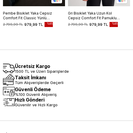
1
1
Pembe Bisiklet Yaka Cepsiz
Gri Bisiklet Yaka Uzun Kol
Comfort Fit Classic Yünlü
Cepsiz Comfort Fit Pamuklu
Triko Kazak 1012255006
Triko Kazak 1012255217
%65
%65
2.799,99 TL
979,99 TL
2.799,99 TL
979,99 TL
Ücretsiz Kargo
1500 TL ve Üzeri Siparişlerde
Taksit İmkanı
Tüm Alışverişlerde Geçerli
Güvenli Ödeme
%100 Güvenli Alışveriş
Hızlı Gönderi
Güvenilir ve Hızlı Kargo