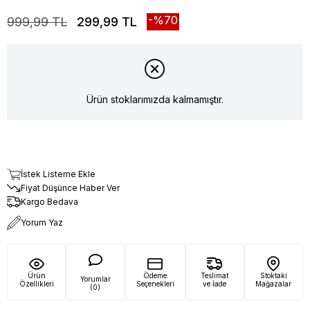
70
999,99 TL
299,99 TL
Ürün stoklarımızda kalmamıştır.
İstek Listeme Ekle
Fiyat Düşünce Haber Ver
Kargo Bedava
Yorum Yaz
Ürün
Ödeme
Teslimat
Stoktaki
Yorumlar
Özellikleri
Seçenekleri
ve İade
Mağazalar
(0)