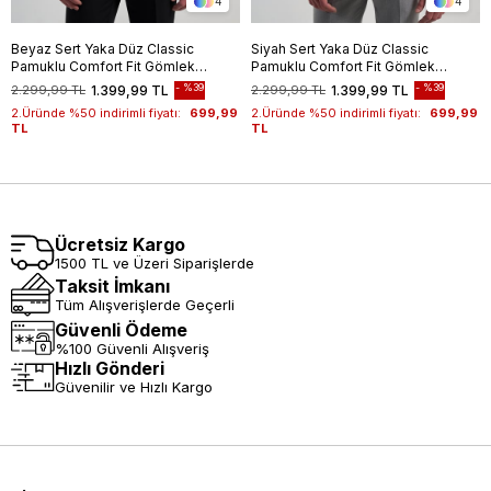
4
4
Beyaz Sert Yaka Düz Classic
Siyah Sert Yaka Düz Classic
Pamuklu Comfort Fit Gömlek
Pamuklu Comfort Fit Gömlek
1004250213
1004250213
%39
%39
2.299,99 TL
1.399,99 TL
2.299,99 TL
1.399,99 TL
2.Üründe %50 indirimli fiyatı:
699,99
2.Üründe %50 indirimli fiyatı:
699,99
TL
TL
Ücretsiz Kargo
1500 TL ve Üzeri Siparişlerde
Taksit İmkanı
Tüm Alışverişlerde Geçerli
Güvenli Ödeme
%100 Güvenli Alışveriş
Hızlı Gönderi
Güvenilir ve Hızlı Kargo