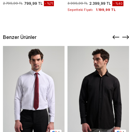
1003235117
2.799,99 TL
799,99 TL
3.999,99 TL
2.399,99 TL
%71
%40
Sepetteki Fiyatı:
1.199,99 TL
Benzer Ürünler