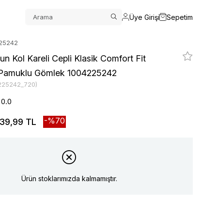
Üye Girişi
Sepetim
225242
n Kol Kareli Cepli Klasik Comfort Fit
 Pamuklu Gömlek 1004225242
225242_720)
0.0
70
39,99 TL
Ürün stoklarımızda kalmamıştır.