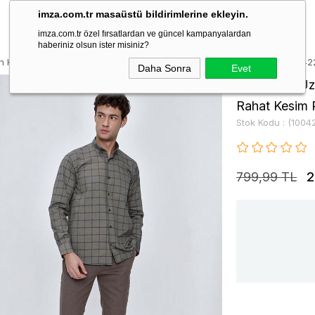
imza.com.tr masaüstü bildirimlerine ekleyin.
imza.com.tr özel fırsatlardan ve güncel kampanyalardan
haberiniz olsun ister misiniz?
n Kol Kareli Cepli Klasik Comfort Fit Rahat Kesim Pamuklu Gömlek 1004
Daha Sonra
Evet
Koyu Haki Uzu
Rahat Kesim
Stok Kodu
(1004
799,99 TL
2