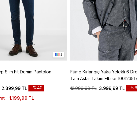
2
ep Slim Fit Denim Pantolon
Füme Kırlangıç Yaka Yelekli 6 Dro
Tam Astar Takım Elbise 10012351
%40
%6
2.399,99 TL
12.999,99 TL
3.999,99 TL
atı:
1.199,99 TL