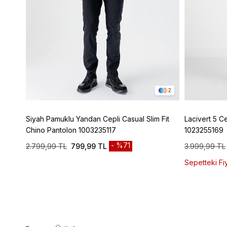
4
2
ic
Siyah Pamuklu Yandan Cepli Casual Slim Fit
Lacivert 5 C
Chino Pantolon 1003235117
1023255169
%71
2.799,99 TL
799,99 TL
3.999,99 TL
Sepetteki Fiy