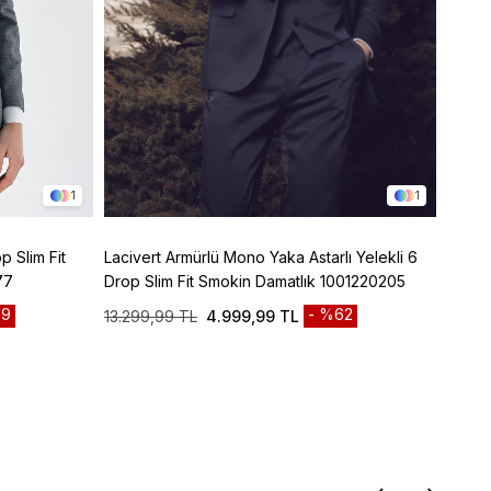
1
1
p Slim Fit
Lacivert Armürlü Mono Yaka Astarlı Yelekli 6
Lacive
77
Drop Slim Fit Smokin Damatlık 1001220205
Panto
9
%62
13.299,99 TL
4.999,99 TL
3.299
Sepett