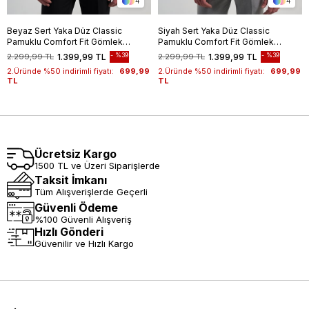
4
4
Beyaz Sert Yaka Düz Classic
Siyah Sert Yaka Düz Classic
Pamuklu Comfort Fit Gömlek
Pamuklu Comfort Fit Gömlek
1004250213
1004250213
%39
%39
2.299,99 TL
1.399,99 TL
2.299,99 TL
1.399,99 TL
2.Üründe %50 indirimli fiyatı:
699,99
2.Üründe %50 indirimli fiyatı:
699,99
TL
TL
Ücretsiz Kargo
1500 TL ve Üzeri Siparişlerde
Taksit İmkanı
Tüm Alışverişlerde Geçerli
Güvenli Ödeme
%100 Güvenli Alışveriş
Hızlı Gönderi
Güvenilir ve Hızlı Kargo