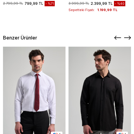
1003235117
2.799,99 TL
799,99 TL
3.999,99 TL
2.399,99 TL
%71
%40
Sepetteki Fiyatı:
1.199,99 TL
Benzer Ürünler