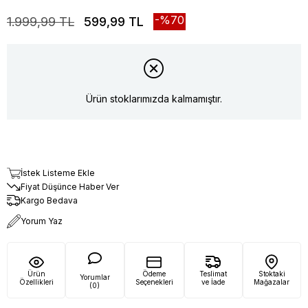
70
1.999,99 TL
599,99 TL
Ürün stoklarımızda kalmamıştır.
İstek Listeme Ekle
Fiyat Düşünce Haber Ver
Kargo Bedava
Yorum Yaz
Ürün
Ödeme
Teslimat
Stoktaki
Yorumlar
Özellikleri
Seçenekleri
ve İade
Mağazalar
(0)