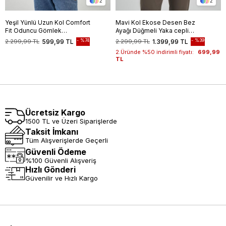
2
2
Yeşil Yünlü Uzun Kol Comfort
Mavi Kol Ekose Desen Bez
Fit Oduncu Gömlek
Ayağı Düğmeli Yaka cepli
1004245227
%100 Pamuk Classic Comfort
%74
%39
2.299,99 TL
599,99 TL
2.299,99 TL
1.399,99 TL
Fit Gömlek 1004250164
2.Üründe %50 indirimli fiyatı:
699,99
TL
Ücretsiz Kargo
1500 TL ve Üzeri Siparişlerde
Taksit İmkanı
Tüm Alışverişlerde Geçerli
Güvenli Ödeme
%100 Güvenli Alışveriş
Hızlı Gönderi
Güvenilir ve Hızlı Kargo