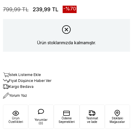
70
799,99 TL
239,99 TL
Ürün stoklarımızda kalmamıştır.
İstek Listeme Ekle
Fiyat Düşünce Haber Ver
Kargo Bedava
Yorum Yaz
Ürün
Ödeme
Teslimat
Stoktaki
Yorumlar
Özellikleri
Seçenekleri
ve İade
Mağazalar
(0)