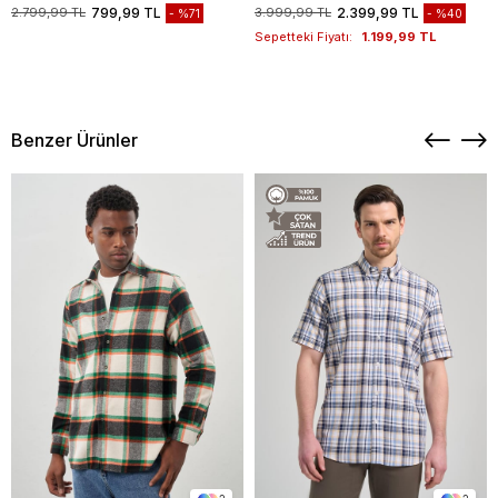
1003235117
2.799,99 TL
799,99 TL
3.999,99 TL
2.399,99 TL
%71
%40
Sepetteki Fiyatı:
1.199,99 TL
Benzer Ürünler