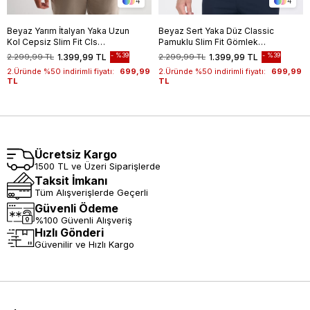
4
4
Beyaz Yarım İtalyan Yaka Uzun
Beyaz Sert Yaka Düz Classic
Kol Cepsiz Slim Fit Cls
Pamuklu Slim Fit Gömlek
Gömlek 1004255174
1004250214
%39
%39
2.299,99 TL
1.399,99 TL
2.299,99 TL
1.399,99 TL
2.Üründe %50 indirimli fiyatı:
699,99
2.Üründe %50 indirimli fiyatı:
699,99
TL
TL
Ücretsiz Kargo
1500 TL ve Üzeri Siparişlerde
Taksit İmkanı
Tüm Alışverişlerde Geçerli
Güvenli Ödeme
%100 Güvenli Alışveriş
Hızlı Gönderi
Güvenilir ve Hızlı Kargo