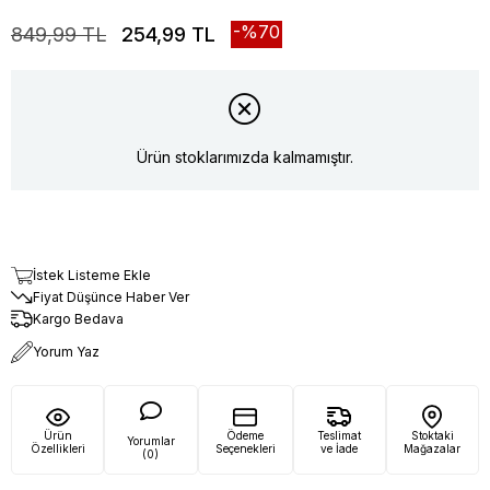
70
849,99 TL
254,99 TL
Ürün stoklarımızda kalmamıştır.
İstek Listeme Ekle
Fiyat Düşünce Haber Ver
Kargo Bedava
Yorum Yaz
Ürün
Ödeme
Teslimat
Stoktaki
Yorumlar
Özellikleri
Seçenekleri
ve İade
Mağazalar
(0)