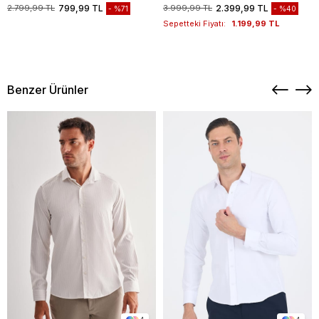
1003235117
2.799,99 TL
799,99 TL
3.999,99 TL
2.399,99 TL
%71
%40
Sepetteki Fiyatı:
1.199,99 TL
Benzer Ürünler