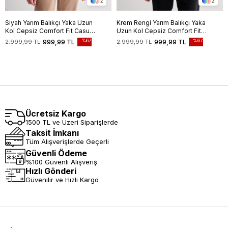
2
2
Siyah Yarım Balıkçı Yaka Uzun
Krem Rengi Yarım Balıkçı Yaka
Kol Cepsiz Comfort Fit Casual
Uzun Kol Cepsiz Comfort Fit
Pamuklu Triko Kazak
Casual Pamuklu Triko Kazak
%67
%67
2.999,99 TL
999,99 TL
2.999,99 TL
999,99 TL
1012255203
1012255203
Ücretsiz Kargo
1500 TL ve Üzeri Siparişlerde
Taksit İmkanı
Tüm Alışverişlerde Geçerli
Güvenli Ödeme
%100 Güvenli Alışveriş
Hızlı Gönderi
Güvenilir ve Hızlı Kargo