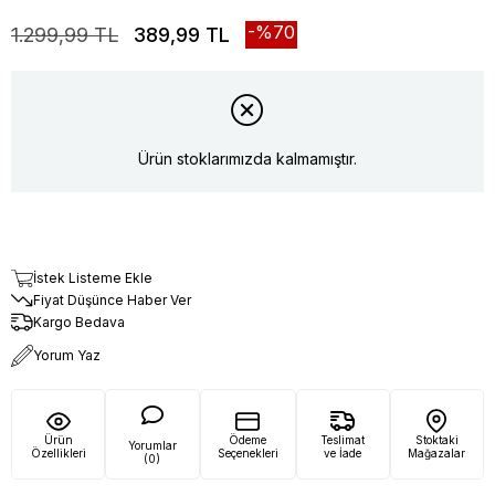
70
1.299,99 TL
389,99 TL
Ürün stoklarımızda kalmamıştır.
İstek Listeme Ekle
Fiyat Düşünce Haber Ver
Kargo Bedava
Yorum Yaz
Ürün
Ödeme
Teslimat
Stoktaki
Yorumlar
Özellikleri
Seçenekleri
ve İade
Mağazalar
(0)