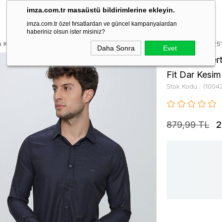
imza.com.tr masaüstü bildirimlerine ekleyin.
imza.com.tr özel fırsatlardan ve güncel kampanyalardan
haberiniz olsun ister misiniz?
 Kol Desenli Jakarlı Sert Yaka Slim Fit Dar Kesim Klasik Gömlek 1004225
Daha Sonra
Evet
Koyu Lacivert
Fit Dar Kesi
Stok Kodu
(1004
879,99 TL
2