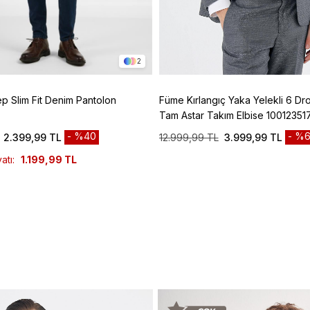
2
ep Slim Fit Denim Pantolon
Füme Kırlangıç Yaka Yelekli 6 Dro
Tam Astar Takım Elbise 10012351
%40
%6
2.399,99 TL
12.999,99 TL
3.999,99 TL
atı:
1.199,99 TL