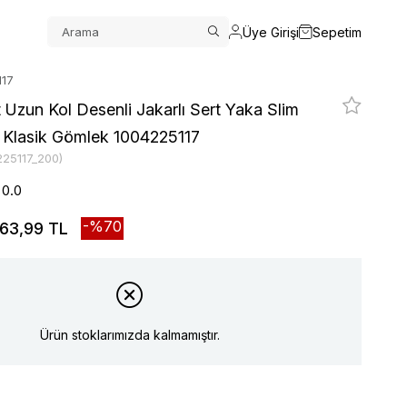
Üye Girişi
Sepetim
117
 Uzun Kol Desenli Jakarlı Sert Yaka Slim
m Klasik Gömlek 1004225117
225117_200)
0.0
70
63,99 TL
Ürün stoklarımızda kalmamıştır.