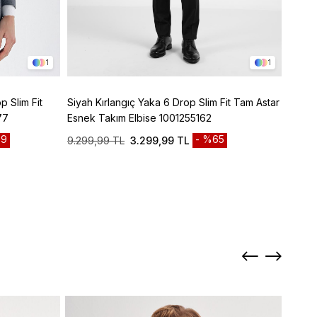
1
1
p Slim Fit
Siyah Kırlangıç Yaka 6 Drop Slim Fit Tam Astar
Lacive
77
Esnek Takım Elbise 1001255162
Panto
9
%65
9.299,99 TL
3.299,99 TL
3.299
Sepett