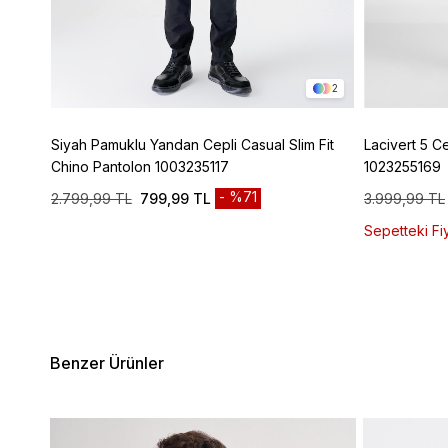
4
2
ic
Siyah Pamuklu Yandan Cepli Casual Slim Fit
Lacivert 5 C
Chino Pantolon 1003235117
1023255169
%71
2.799,99 TL
799,99 TL
3.999,99 TL
Sepetteki Fiy
Benzer Ürünler