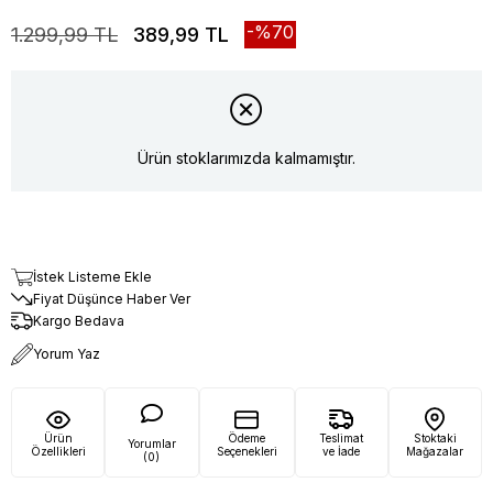
70
1.299,99 TL
389,99 TL
Ürün stoklarımızda kalmamıştır.
İstek Listeme Ekle
Fiyat Düşünce Haber Ver
Kargo Bedava
Yorum Yaz
Ürün
Ödeme
Teslimat
Stoktaki
Yorumlar
Özellikleri
Seçenekleri
ve İade
Mağazalar
(0)