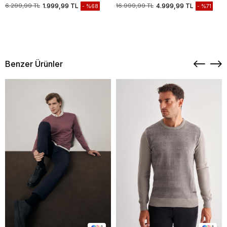
Biyesiz Standart Fit Mont
Casual Mont 1038235208
6.299,99 TL
1.999,99 TL
16.999,99 TL
4.999,99 TL
%68
%71
1007245163
Benzer Ürünler