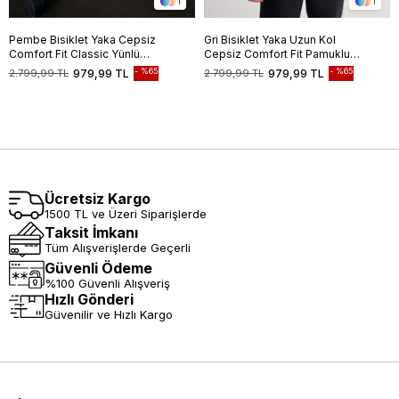
1
1
Pembe Bisiklet Yaka Cepsiz
Gri Bisiklet Yaka Uzun Kol
Comfort Fit Classic Yünlü
Cepsiz Comfort Fit Pamuklu
Triko Kazak 1012255006
Triko Kazak 1012255217
%65
%65
2.799,99 TL
979,99 TL
2.799,99 TL
979,99 TL
Ücretsiz Kargo
1500 TL ve Üzeri Siparişlerde
Taksit İmkanı
Tüm Alışverişlerde Geçerli
Güvenli Ödeme
%100 Güvenli Alışveriş
Hızlı Gönderi
Güvenilir ve Hızlı Kargo