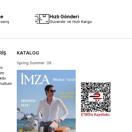
me
Hızlı Gönderi
veriş
Güvenilir ve Hızlı Kargo
RİŞ
KATALOG
Spring Summer '26
im
rim
kibi
unuttum