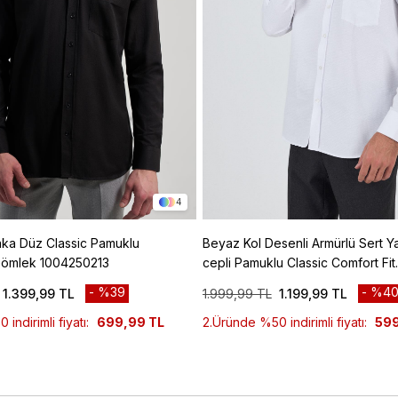
4
aka Düz Classic Pamuklu
Beyaz Kol Desenli Armürlü Sert Y
 Gömlek 1004250213
cepli Pamuklu Classic Comfort Fit
Gömlek 1004250187
%39
%4
1.399,99 TL
1.999,99 TL
1.199,99 TL
indirimli fiyatı:
699,99 TL
2.Üründe %50 indirimli fiyatı:
599