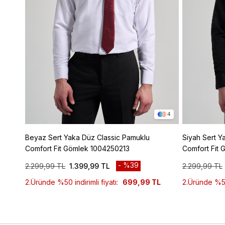
4
Beyaz Sert Yaka Düz Classic Pamuklu
Siyah Sert Y
Comfort Fit Gömlek 1004250213
Comfort Fit
%39
2.299,99 TL
1.399,99 TL
2.299,99 TL
2.Üründe %50 indirimli fiyatı:
699,99 TL
2.Üründe %50 