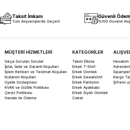
Taksit İmkanı
Güvenli Öde
Tüm Alışverişlerde Geçerli
%100 Güvenli Alış
MÜŞTERİ HİZMETLERİ
KATEGORİLER
ALIŞVE
Sıkça Sorulan Sorular
Takım Elbise
Hesabım
İptal, İade ve Garanti Koşulları
Erkek T-Shirt
Adresler
İşlem Rehberi ve Teslimat Koşulları
Erkek Gömlek
Siparişle
Kullanım Koşulları
Erkek Sweatshirt
Kargo Ta
Üyelik Sözleşmesi
Erkek Pantolon
Şifremi 
KVKK ve Gizlilik Politikası
Erkek Ayakkabı
Çerez Politikası
Erkek Siyah Gömlek
Havale ile Ödeme
Ceket