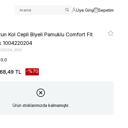
Üye Girişi
Sepetim
n Kol Cepli Biyeli Pamuklu Comfort Fit
ek 1004220204
220204_300)
0.0
70
68,49 TL
Ürün stoklarımızda kalmamıştır.