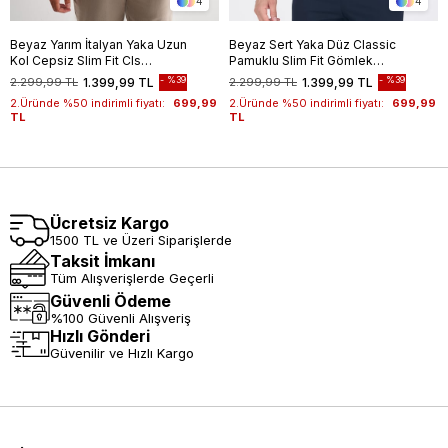
4
4
Beyaz Yarım İtalyan Yaka Uzun
Beyaz Sert Yaka Düz Classic
Kol Cepsiz Slim Fit Cls
Pamuklu Slim Fit Gömlek
Gömlek 1004255174
1004250214
%39
%39
2.299,99 TL
1.399,99 TL
2.299,99 TL
1.399,99 TL
2.Üründe %50 indirimli fiyatı:
699,99
2.Üründe %50 indirimli fiyatı:
699,99
TL
TL
Ücretsiz Kargo
1500 TL ve Üzeri Siparişlerde
Taksit İmkanı
Tüm Alışverişlerde Geçerli
Güvenli Ödeme
%100 Güvenli Alışveriş
Hızlı Gönderi
Güvenilir ve Hızlı Kargo