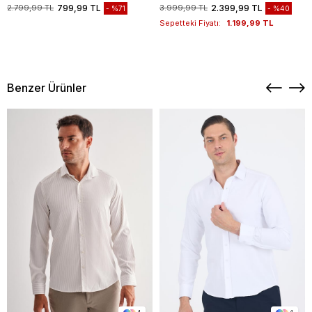
1003235117
2.799,99 TL
799,99 TL
3.999,99 TL
2.399,99 TL
%71
%40
Sepetteki Fiyatı:
1.199,99 TL
Benzer Ürünler