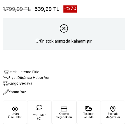
70
1.799,99 TL
539,99 TL
Ürün stoklarımızda kalmamıştır.
İstek Listeme Ekle
Fiyat Düşünce Haber Ver
Kargo Bedava
Yorum Yaz
Ürün
Ödeme
Teslimat
Stoktaki
Yorumlar
Özellikleri
Seçenekleri
ve İade
Mağazalar
(0)