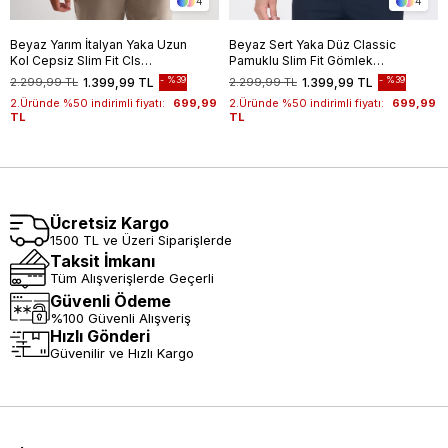
4
4
Beyaz Yarım İtalyan Yaka Uzun
Beyaz Sert Yaka Düz Classic
Kol Cepsiz Slim Fit Cls
Pamuklu Slim Fit Gömlek
Gömlek 1004255174
1004250214
%39
%39
2.299,99 TL
1.399,99 TL
2.299,99 TL
1.399,99 TL
2.Üründe %50 indirimli fiyatı:
699,99
2.Üründe %50 indirimli fiyatı:
699,99
TL
TL
Ücretsiz Kargo
1500 TL ve Üzeri Siparişlerde
Taksit İmkanı
Tüm Alışverişlerde Geçerli
Güvenli Ödeme
%100 Güvenli Alışveriş
Hızlı Gönderi
Güvenilir ve Hızlı Kargo