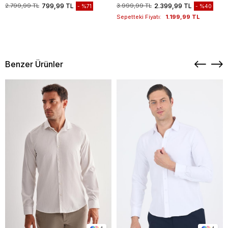
1003235117
2.799,99 TL
799,99 TL
3.999,99 TL
2.399,99 TL
%71
%40
Sepetteki Fiyatı:
1.199,99 TL
Benzer Ürünler