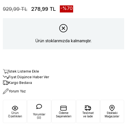
70
929,99 TL
278,99 TL
Ürün stoklarımızda kalmamıştır.
İstek Listeme Ekle
Fiyat Düşünce Haber Ver
Kargo Bedava
Yorum Yaz
Ürün
Ödeme
Teslimat
Stoktaki
Yorumlar
Özellikleri
Seçenekleri
ve İade
Mağazalar
(0)