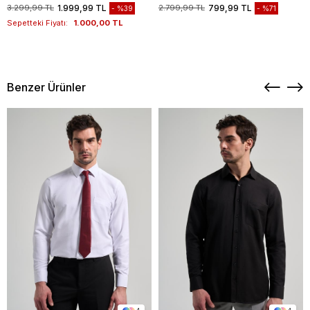
1003235117
3.299,99 TL
1.999,99 TL
2.799,99 TL
799,99 TL
%39
%71
Sepetteki Fiyatı:
1.000,00 TL
Benzer Ürünler