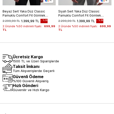
4
4
Beyaz Sert Yaka Düz Classic
Siyah Sert Yaka Düz Classic
Pamuklu Comfort Fit Gömlek
Pamuklu Comfort Fit Gömlek
1004250213
1004250213
%39
%39
2.299,99 TL
1.399,99 TL
2.299,99 TL
1.399,99 TL
2.Üründe %50 indirimli fiyatı:
699,99
2.Üründe %50 indirimli fiyatı:
699,99
TL
TL
Ücretsiz Kargo
1500 TL ve Üzeri Siparişlerde
Taksit İmkanı
Tüm Alışverişlerde Geçerli
Güvenli Ödeme
%100 Güvenli Alışveriş
Hızlı Gönderi
Güvenilir ve Hızlı Kargo