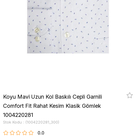
Koyu Mavi Uzun Kol Baskılı Cepli Garnili
Comfort Fit Rahat Kesim Klasik Gömlek
1004220281
Stok Kodu
(1004220281_300)
0.0