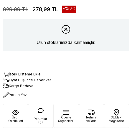
70
929,99 TL
278,99 TL
Ürün stoklarımızda kalmamıştır.
İstek Listeme Ekle
Fiyat Düşünce Haber Ver
Kargo Bedava
Yorum Yaz
Ürün
Ödeme
Teslimat
Stoktaki
Yorumlar
Özellikleri
Seçenekleri
ve İade
Mağazalar
(0)