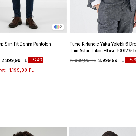
2
ep Slim Fit Denim Pantolon
Füme Kırlangıç Yaka Yelekli 6 Dro
Tam Astar Takım Elbise 10012351
%40
%6
2.399,99 TL
12.999,99 TL
3.999,99 TL
atı:
1.199,99 TL