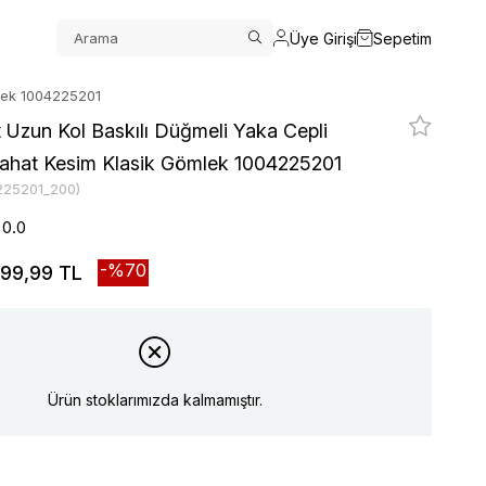
Üye Girişi
Sepetim
mlek 1004225201
 Uzun Kol Baskılı Düğmeli Yaka Cepli
Rahat Kesim Klasik Gömlek 1004225201
225201_200)
0.0
70
99,99 TL
Ürün stoklarımızda kalmamıştır.