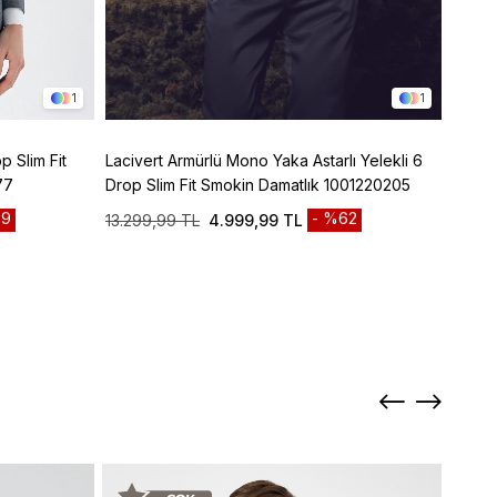
1
1
p Slim Fit
Lacivert Armürlü Mono Yaka Astarlı Yelekli 6
Lacive
77
Drop Slim Fit Smokin Damatlık 1001220205
Panto
9
%62
13.299,99 TL
4.999,99 TL
3.299
Sepett