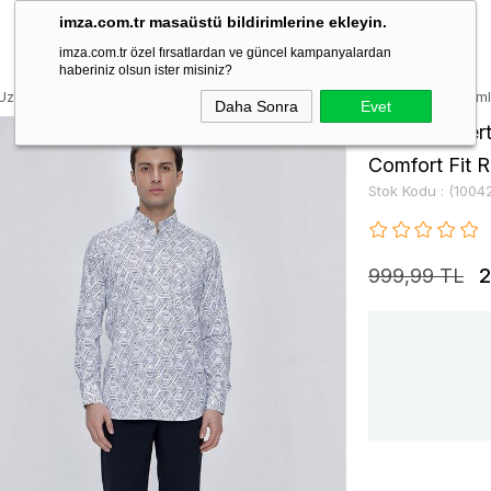
imza.com.tr masaüstü bildirimlerine ekleyin.
imza.com.tr özel fırsatlardan ve güncel kampanyalardan
haberiniz olsun ister misiniz?
Uzun Kol Baskılı Düğmeli Yaka Cepli Comfort Fit Rahat Kesim Klasik Gö
Daha Sonra
Evet
Koyu Lacivert
Comfort Fit 
Stok Kodu
(1004
999,99 TL
2