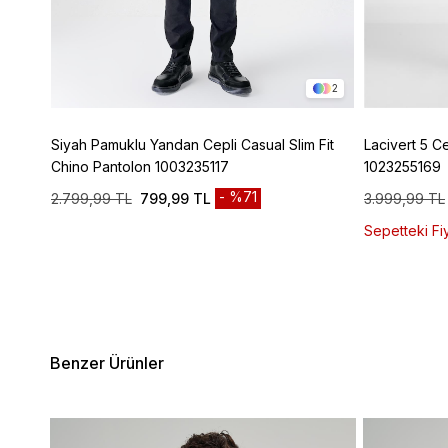
4
2
ic
Siyah Pamuklu Yandan Cepli Casual Slim Fit
Lacivert 5 C
Chino Pantolon 1003235117
1023255169
%71
2.799,99 TL
799,99 TL
3.999,99 TL
Sepetteki Fiy
Benzer Ürünler