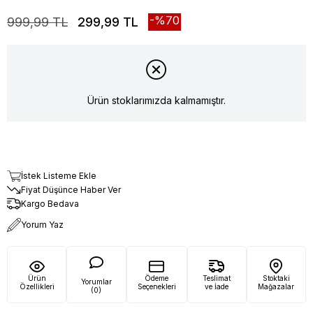
70
999,99 TL
299,99 TL
Ürün stoklarımızda kalmamıştır.
İstek Listeme Ekle
Fiyat Düşünce Haber Ver
Kargo Bedava
Yorum Yaz
Ürün
Ödeme
Teslimat
Stoktaki
Yorumlar
Özellikleri
Seçenekleri
ve İade
Mağazalar
(0)