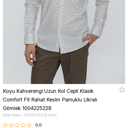
Koyu Kahverengi Uzun Kol Cepli Klasik
Comfort Fit Rahat Kesim Pamuklu Likralı
Gömlek 1004225228
Stok Kodu
(1004225228_400)
0.0