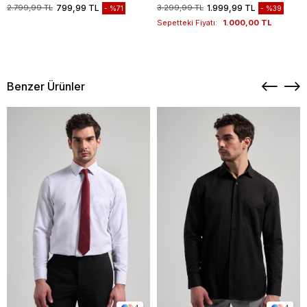
1003235117
2.799,99 TL
799,99 TL
3.299,99 TL
1.999,99 TL
%71
%39
Sepetteki Fiyatı:
1.000,00 TL
Benzer Ürünler