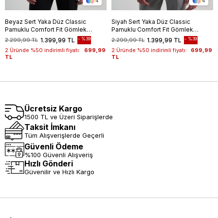
4
4
Beyaz Sert Yaka Düz Classic
Siyah Sert Yaka Düz Classic
Pamuklu Comfort Fit Gömlek
Pamuklu Comfort Fit Gömlek
1004250213
1004250213
%39
%39
2.299,99 TL
1.399,99 TL
2.299,99 TL
1.399,99 TL
2.Üründe %50 indirimli fiyatı:
699,99
2.Üründe %50 indirimli fiyatı:
699,99
TL
TL
Ücretsiz Kargo
1500 TL ve Üzeri Siparişlerde
Taksit İmkanı
Tüm Alışverişlerde Geçerli
Güvenli Ödeme
%100 Güvenli Alışveriş
Hızlı Gönderi
Güvenilir ve Hızlı Kargo