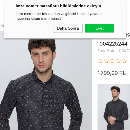
imza.com.tr masaüstü bildirimlerine ekleyin.
imza.com.tr özel fırsatlardan ve güncel kampanyalardan
haberiniz olsun ister misiniz?
sik Slim Fit Pamuklu Likralı Gömlek 1004225244
Daha Sonra
Evet
Siyah Uzun Ko
1004225244
Stok Kodu
(1004
1.799,99 TL