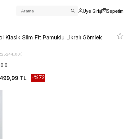
Üye Girişi
Sepetim
l Klasik Slim Fit Pamuklu Likralı Gömlek
225244_001)
0.0
72
499,99 TL