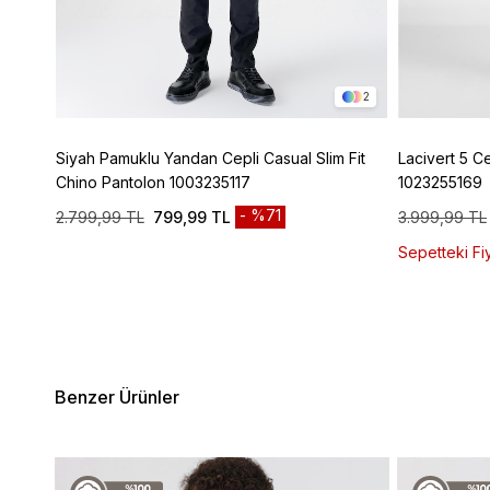
4
2
ic
Siyah Pamuklu Yandan Cepli Casual Slim Fit
Lacivert 5 C
Chino Pantolon 1003235117
1023255169
%71
2.799,99 TL
799,99 TL
3.999,99 TL
Sepetteki Fiy
Benzer Ürünler