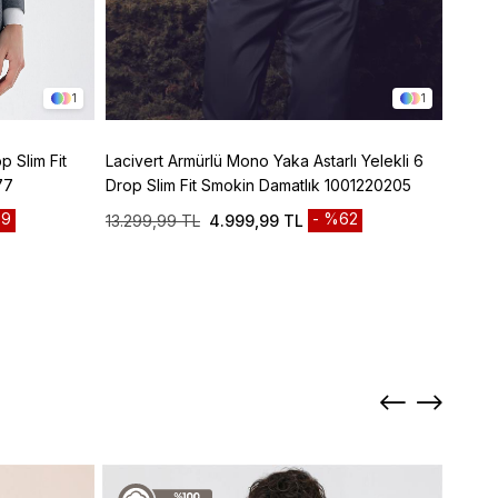
1
1
p Slim Fit
Lacivert Armürlü Mono Yaka Astarlı Yelekli 6
Lacive
77
Drop Slim Fit Smokin Damatlık 1001220205
Panto
9
%62
13.299,99 TL
4.999,99 TL
3.299
Sepett