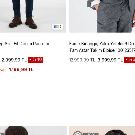
2
ep Slim Fit Denim Pantolon
Füme Kırlangıç Yaka Yelekli 6 Dro
Tam Astar Takım Elbise 10012351
%40
%6
2.399,99 TL
12.999,99 TL
3.999,99 TL
atı:
1.199,99 TL