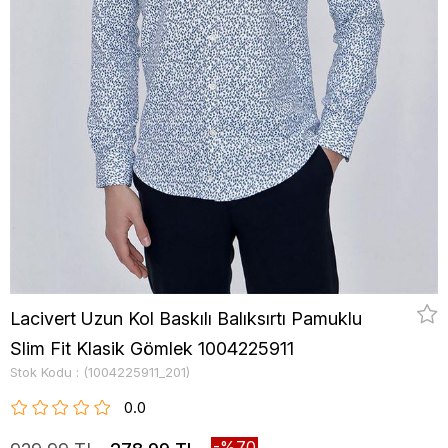
Lacivert Uzun Kol Baskılı Balıksırtı Pamuklu
Slim Fit Klasik Gömlek 1004225911
Stok Kodu
(1004225911_201)
0.0
70