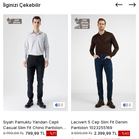
İlginizi Çekebilir
2
2
Siyah Pamuklu Yandan Cepli
Lacivert 5 Cep Slim Fit Denim
Casual Slim Fit Chino Pantolon
Pantolon 1023255169
1003235117
2.799,99 TL
799,99 TL
3.999,99 TL
2.399,99 TL
%71
%40