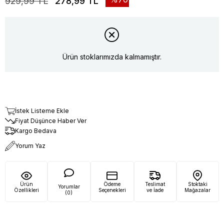
929,99 TL
278,99 TL
Ürün stoklarımızda kalmamıştır.
İstek Listeme Ekle
Fiyat Düşünce Haber Ver
Kargo Bedava
Yorum Yaz
Ürün
Ödeme
Teslimat
Stoktaki
Yorumlar
Özellikleri
Seçenekleri
ve İade
Mağazalar
(0)