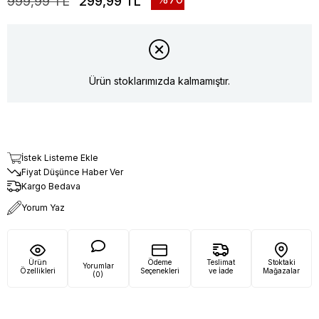
999,99 TL
299,99 TL
Ürün stoklarımızda kalmamıştır.
İstek Listeme Ekle
Fiyat Düşünce Haber Ver
Kargo Bedava
Yorum Yaz
Ürün
Ödeme
Teslimat
Stoktaki
Yorumlar
Özellikleri
Seçenekleri
ve İade
Mağazalar
(0)