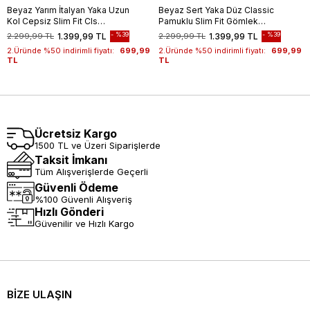
Beyaz Yarım İtalyan Yaka Uzun
Beyaz Sert Yaka Düz Classic
Kol Cepsiz Slim Fit Cls
Pamuklu Slim Fit Gömlek
Gömlek 1004255174
1004250214
%39
%39
2.299,99 TL
1.399,99 TL
2.299,99 TL
1.399,99 TL
2.Üründe %50 indirimli fiyatı:
699,99
2.Üründe %50 indirimli fiyatı:
699,99
TL
TL
Ücretsiz Kargo
1500 TL ve Üzeri Siparişlerde
Taksit İmkanı
Tüm Alışverişlerde Geçerli
Güvenli Ödeme
%100 Güvenli Alışveriş
Hızlı Gönderi
Güvenilir ve Hızlı Kargo
BİZE ULAŞIN