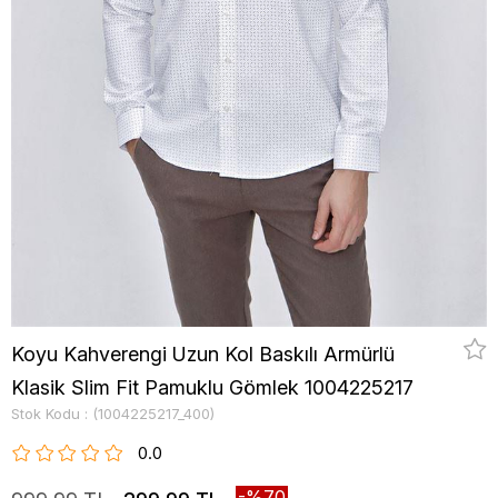
Koyu Kahverengi Uzun Kol Baskılı Armürlü
Klasik Slim Fit Pamuklu Gömlek 1004225217
Stok Kodu
(1004225217_400)
0.0
70