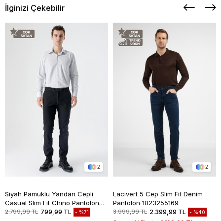
İlginizi Çekebilir
2
2
Siyah Pamuklu Yandan Cepli
Lacivert 5 Cep Slim Fit Denim
Casual Slim Fit Chino Pantolon
Pantolon 1023255169
1003235117
2.799,99 TL
799,99 TL
3.999,99 TL
2.399,99 TL
%71
%40