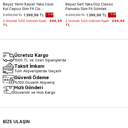
Beyaz Yarım İtalyan Yaka Uzun
Beyaz Sert Yaka Düz Classic
Kol Cepsiz Slim Fit Cls
Pamuklu Slim Fit Gömlek
Gömlek 1004255174
1004250214
%39
%39
2.299,99 TL
1.399,99 TL
2.299,99 TL
1.399,99 TL
2.Üründe %50 indirimli fiyatı:
699,99
2.Üründe %50 indirimli fiyatı:
699,99
TL
TL
Ücretsiz Kargo
1500 TL ve Üzeri Siparişlerde
Taksit İmkanı
Tüm Alışverişlerde Geçerli
Güvenli Ödeme
%100 Güvenli Alışveriş
Hızlı Gönderi
Güvenilir ve Hızlı Kargo
BİZE ULAŞIN