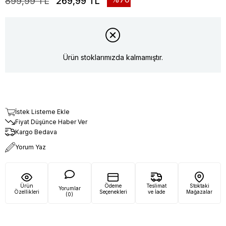
899,99 TL
269,99 TL
Ürün stoklarımızda kalmamıştır.
İstek Listeme Ekle
Fiyat Düşünce Haber Ver
Kargo Bedava
Yorum Yaz
Ürün
Ödeme
Teslimat
Stoktaki
Yorumlar
Özellikleri
Seçenekleri
ve İade
Mağazalar
(0)