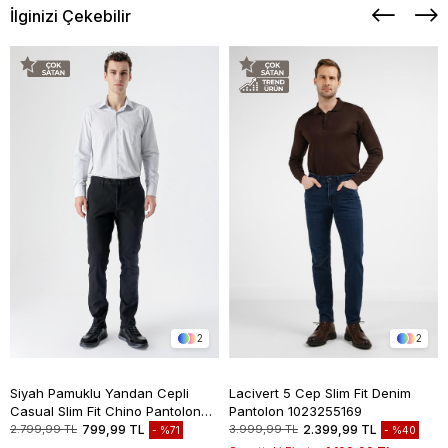
İlginizi Çekebilir
2
2
Siyah Pamuklu Yandan Cepli
Lacivert 5 Cep Slim Fit Denim
Casual Slim Fit Chino Pantolon
Pantolon 1023255169
1003235117
2.799,99 TL
799,99 TL
3.999,99 TL
2.399,99 TL
%71
%40