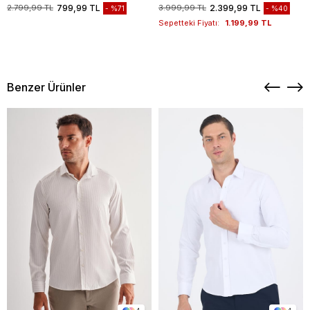
1003235117
2.799,99 TL
799,99 TL
3.999,99 TL
2.399,99 TL
%71
%40
Sepetteki Fiyatı:
1.199,99 TL
Benzer Ürünler