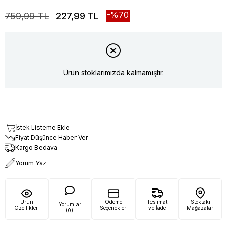
70
759,99 TL
227,99 TL
Ürün stoklarımızda kalmamıştır.
İstek Listeme Ekle
Fiyat Düşünce Haber Ver
Kargo Bedava
Yorum Yaz
Ürün
Ödeme
Teslimat
Stoktaki
Yorumlar
Özellikleri
Seçenekleri
ve İade
Mağazalar
(0)