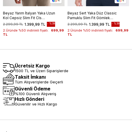
4
4
Beyaz Yarım İtalyan Yaka Uzun
Beyaz Sert Yaka Düz Classic
Kol Cepsiz Slim Fit Cls
Pamuklu Slim Fit Gömlek
Gömlek 1004255174
1004250214
%39
%39
2.299,99 TL
1.399,99 TL
2.299,99 TL
1.399,99 TL
2.Üründe %50 indirimli fiyatı:
699,99
2.Üründe %50 indirimli fiyatı:
699,99
TL
TL
Ücretsiz Kargo
1500 TL ve Üzeri Siparişlerde
Taksit İmkanı
Tüm Alışverişlerde Geçerli
Güvenli Ödeme
%100 Güvenli Alışveriş
Hızlı Gönderi
Güvenilir ve Hızlı Kargo