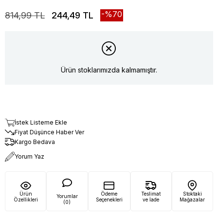
70
814,99 TL
244,49 TL
Ürün stoklarımızda kalmamıştır.
İstek Listeme Ekle
Fiyat Düşünce Haber Ver
Kargo Bedava
Yorum Yaz
Ürün
Ödeme
Teslimat
Stoktaki
Yorumlar
Özellikleri
Seçenekleri
ve İade
Mağazalar
(0)