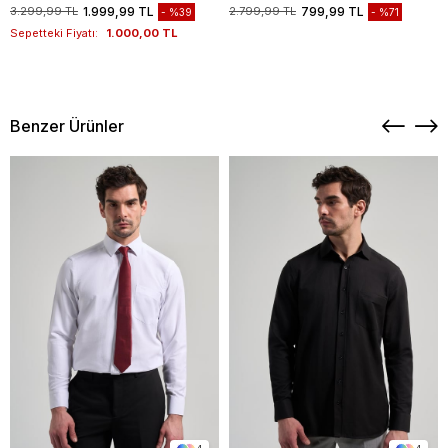
1003235117
3.299,99 TL
1.999,99 TL
2.799,99 TL
799,99 TL
%39
%71
Sepetteki Fiyatı:
1.000,00 TL
Benzer Ürünler