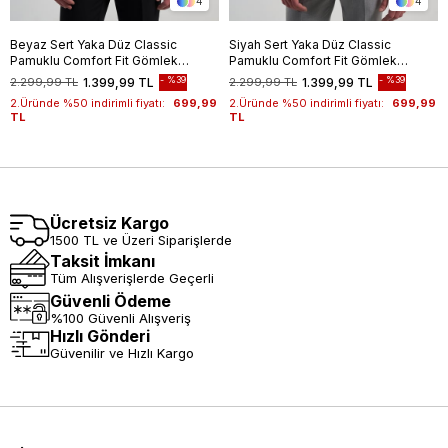
4
4
Beyaz Sert Yaka Düz Classic
Siyah Sert Yaka Düz Classic
Pamuklu Comfort Fit Gömlek
Pamuklu Comfort Fit Gömlek
1004250213
1004250213
%39
%39
2.299,99 TL
1.399,99 TL
2.299,99 TL
1.399,99 TL
2.Üründe %50 indirimli fiyatı:
699,99
2.Üründe %50 indirimli fiyatı:
699,99
TL
TL
Ücretsiz Kargo
1500 TL ve Üzeri Siparişlerde
Taksit İmkanı
Tüm Alışverişlerde Geçerli
Güvenli Ödeme
%100 Güvenli Alışveriş
Hızlı Gönderi
Güvenilir ve Hızlı Kargo