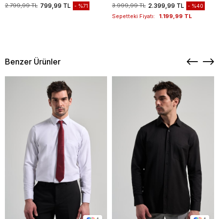
1003235117
2.799,99 TL
799,99 TL
3.999,99 TL
2.399,99 TL
%71
%40
Sepetteki Fiyatı:
1.199,99 TL
Benzer Ürünler