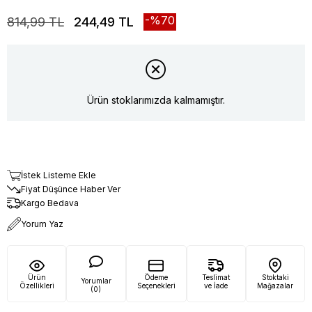
70
814,99 TL
244,49 TL
Ürün stoklarımızda kalmamıştır.
İstek Listeme Ekle
Fiyat Düşünce Haber Ver
Kargo Bedava
Yorum Yaz
Ürün
Ödeme
Teslimat
Stoktaki
Yorumlar
Özellikleri
Seçenekleri
ve İade
Mağazalar
(0)