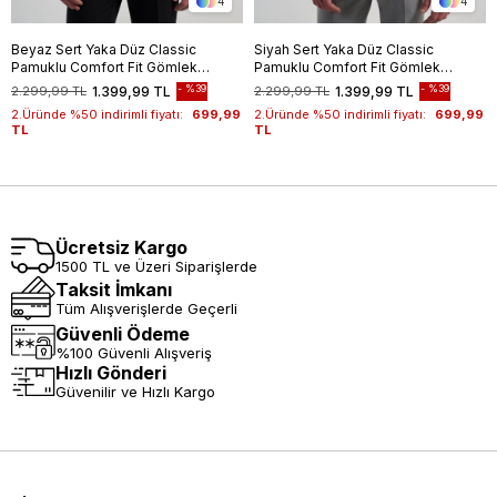
4
4
Beyaz Sert Yaka Düz Classic
Siyah Sert Yaka Düz Classic
Pamuklu Comfort Fit Gömlek
Pamuklu Comfort Fit Gömlek
1004250213
1004250213
%39
%39
2.299,99 TL
1.399,99 TL
2.299,99 TL
1.399,99 TL
2.Üründe %50 indirimli fiyatı:
699,99
2.Üründe %50 indirimli fiyatı:
699,99
TL
TL
Ücretsiz Kargo
1500 TL ve Üzeri Siparişlerde
Taksit İmkanı
Tüm Alışverişlerde Geçerli
Güvenli Ödeme
%100 Güvenli Alışveriş
Hızlı Gönderi
Güvenilir ve Hızlı Kargo