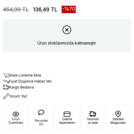
70
454,99 TL
136,49 TL
Ürün stoklarımızda kalmamıştır.
İstek Listeme Ekle
Fiyat Düşünce Haber Ver
Kargo Bedava
Yorum Yaz
Ürün
Ödeme
Teslimat
Stoktaki
Yorumlar
Özellikleri
Seçenekleri
ve İade
Mağazalar
(0)