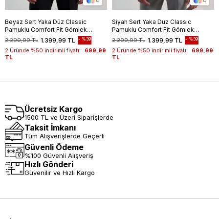
4
4
Beyaz Sert Yaka Düz Classic
Siyah Sert Yaka Düz Classic
Pamuklu Comfort Fit Gömlek
Pamuklu Comfort Fit Gömlek
1004250213
1004250213
%39
%39
2.299,99 TL
1.399,99 TL
2.299,99 TL
1.399,99 TL
2.Üründe %50 indirimli fiyatı:
699,99
2.Üründe %50 indirimli fiyatı:
699,99
TL
TL
Ücretsiz Kargo
1500 TL ve Üzeri Siparişlerde
Taksit İmkanı
Tüm Alışverişlerde Geçerli
Güvenli Ödeme
%100 Güvenli Alışveriş
Hızlı Gönderi
Güvenilir ve Hızlı Kargo