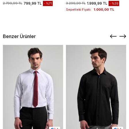
1003235117
2.799,99 TL
799,99 TL
3.299,99 TL
1.999,99 TL
%71
%39
Sepetteki Fiyatı:
1.000,00 TL
Benzer Ürünler