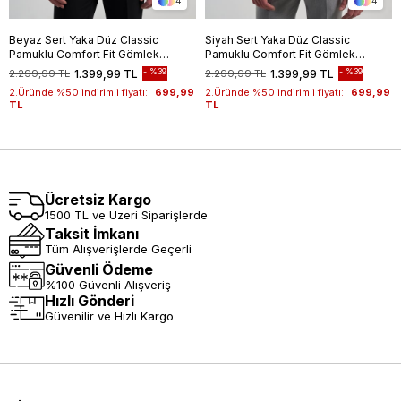
4
4
Beyaz Sert Yaka Düz Classic
Siyah Sert Yaka Düz Classic
Pamuklu Comfort Fit Gömlek
Pamuklu Comfort Fit Gömlek
1004250213
1004250213
%39
%39
2.299,99 TL
1.399,99 TL
2.299,99 TL
1.399,99 TL
2.Üründe %50 indirimli fiyatı:
699,99
2.Üründe %50 indirimli fiyatı:
699,99
TL
TL
Ücretsiz Kargo
1500 TL ve Üzeri Siparişlerde
Taksit İmkanı
Tüm Alışverişlerde Geçerli
Güvenli Ödeme
%100 Güvenli Alışveriş
Hızlı Gönderi
Güvenilir ve Hızlı Kargo