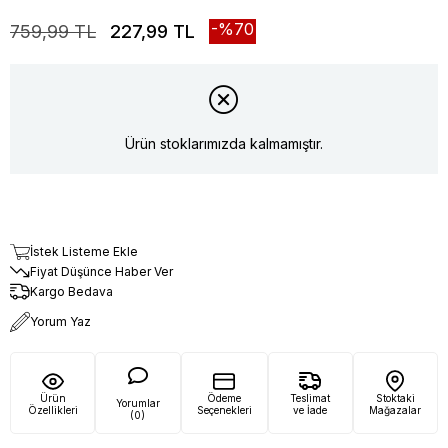
70
759,99 TL
227,99 TL
Ürün stoklarımızda kalmamıştır.
İstek Listeme Ekle
Fiyat Düşünce Haber Ver
Kargo Bedava
Yorum Yaz
Ürün
Ödeme
Teslimat
Stoktaki
Yorumlar
Özellikleri
Seçenekleri
ve İade
Mağazalar
(0)