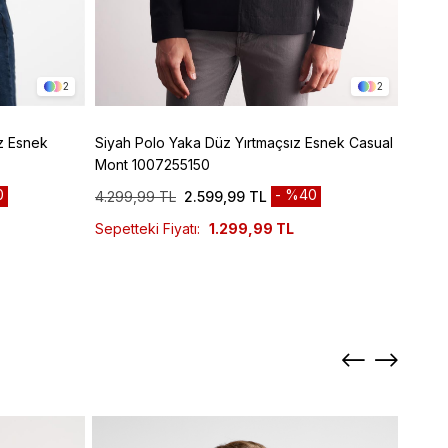
2
2
z Esnek
Siyah Polo Yaka Düz Yırtmaçsız Esnek Casual
Siyah Armürlü Bebe Yaka Kendinden Pamukl
Mont 1007255150
Garni
0
%40
4.299,99 TL
2.599,99 TL
6.299
Sepetteki Fiyatı:
1.299,99 TL