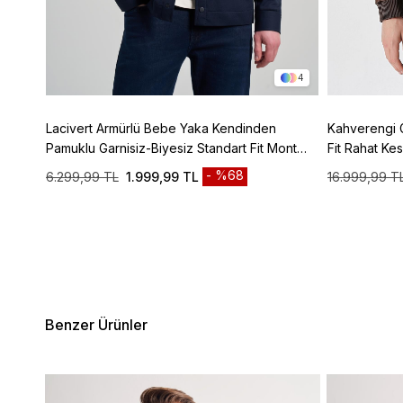
3
4
z Tam
Lacivert Armürlü Bebe Yaka Kendinden
Kahverengi 
150
Pamuklu Garnisiz-Biyesiz Standart Fit Mont
Fit Rahat K
1007245163
%68
6.299,99 TL
1.999,99 TL
16.999,99 T
Benzer Ürünler