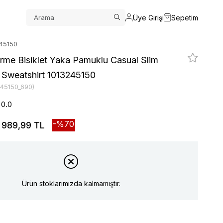
Üye Girişi
Sepetim
245150
rme Bisiklet Yaka Pamuklu Casual Slim
m Sweatshirt 1013245150
245150_690)
0.0
70
989,99 TL
Ürün stoklarımızda kalmamıştır.