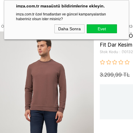
imza.com.tr masaüstü bildirimlerine ekleyin.
imza.com.tr özel fırsatlardan ve güncel kampanyalardan
haberiniz olsun ister misiniz?
 Örme Bisiklet Yaka Pamuklu Casual Slim Fit Dar Kesim Sweatshirt 1013
Daha Sonra
Evet
Kahverengi Ö
Fit Dar Kesi
Stok Kodu
(1013
3.299,99 TL