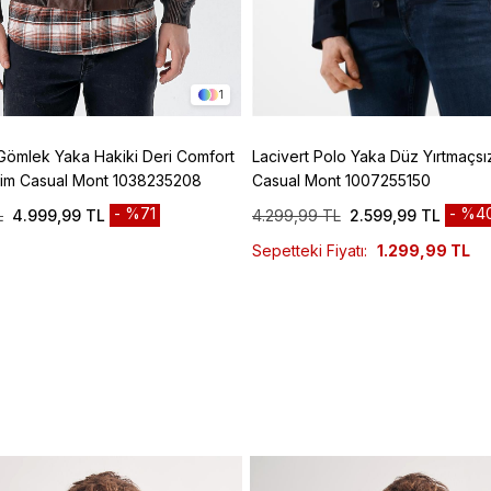
1
Gömlek Yaka Hakiki Deri Comfort
Lacivert Polo Yaka Düz Yırtmaçsı
esim Casual Mont 1038235208
Casual Mont 1007255150
%71
%4
L
4.999,99 TL
4.299,99 TL
2.599,99 TL
Sepetteki Fiyatı:
1.299,99 TL