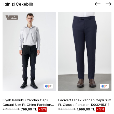
İlginizi Çekebilir
2
1
Siyah Pamuklu Yandan Cepli
Lacivert Esnek Yandan Cepli Slim
Casual Slim Fit Chino Pantolon
Fit Classic Pantolon 1003245313
1003235117
2.799,99 TL
799,99 TL
3.299,99 TL
1.999,99 TL
%71
%39