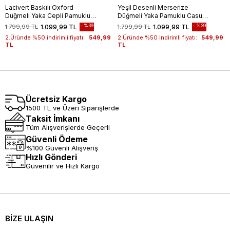
Lacivert Baskılı Oxford
Yeşil Desenli Merserize
Düğmeli Yaka Cepli Pamuklu
Düğmeli Yaka Pamuklu Casual
Casual Slim Fit Dar Kesim
Slim Fit Dar Kesim Tişört
%39
%39
1.799,99 TL
1.099,99 TL
1.799,99 TL
1.099,99 TL
Tişört 1011240177
1011240160
2.Üründe %50 indirimli fiyatı:
549,99
2.Üründe %50 indirimli fiyatı:
549,99
TL
TL
Ücretsiz Kargo
1500 TL ve Üzeri Siparişlerde
Taksit İmkanı
Tüm Alışverişlerde Geçerli
Güvenli Ödeme
%100 Güvenli Alışveriş
Hızlı Gönderi
Güvenilir ve Hızlı Kargo
BİZE ULAŞIN