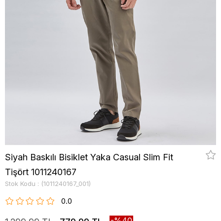
Siyah Baskılı Bisiklet Yaka Casual Slim Fit
Tişört 1011240167
Stok Kodu
(1011240167_001)
0.0
40