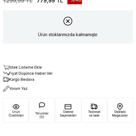
1.299,99 TL
779,99 TL
Ürün stoklarımızda kalmamıştır.
İstek Listeme Ekle
Fiyat Düşünce Haber Ver
Kargo Bedava
Yorum Yaz
Ürün
Ödeme
Teslimat
Stoktaki
Yorumlar
Özellikleri
Seçenekleri
ve İade
Mağazalar
(0)