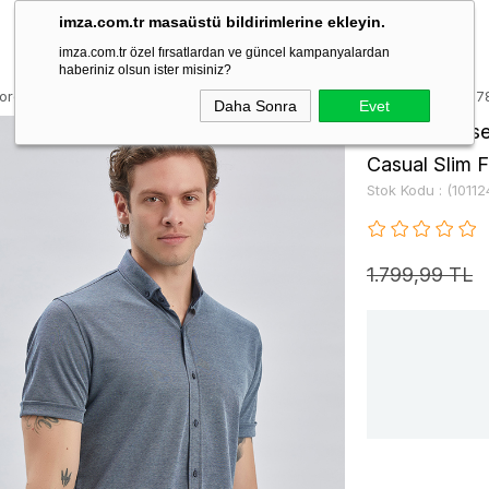
imza.com.tr masaüstü bildirimlerine ekleyin.
imza.com.tr özel fırsatlardan ve güncel kampanyalardan
haberiniz olsun ister misiniz?
ford Polo Yaka Cepli Pamuklu Casual Slim Fit Dar Kesim Tişört 101124017
Daha Sonra
Evet
Lacivert Des
Casual Slim F
Stok Kodu
(1011
1.799,99 TL