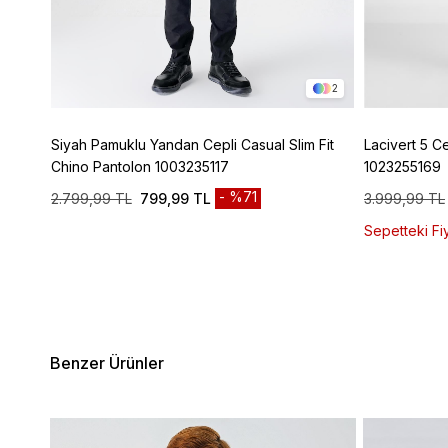
5
2
ımlı
Siyah Pamuklu Yandan Cepli Casual Slim Fit
Lacivert 5 C
Chino Pantolon 1003235117
1023255169
%71
2.799,99 TL
799,99 TL
3.999,99 TL
Sepetteki Fiy
Benzer Ürünler