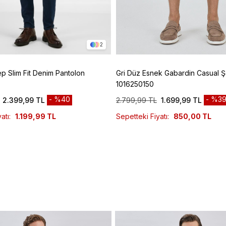
2
ep Slim Fit Denim Pantolon
Gri Düz Esnek Gabardin Casual Ş
1016250150
%40
%3
2.399,99 TL
2.799,99 TL
1.699,99 TL
atı:
1.199,99 TL
Sepetteki Fiyatı:
850,00 TL