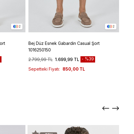
2
2
ort
Bej Düz Esnek Gabardin Casual Şort
Lacivert 5 Cep D
1016250150
Cep C
9
%39
2.799,99 TL
1.699,99 TL
2.799
Sepetteki Fiyatı:
850,00 TL