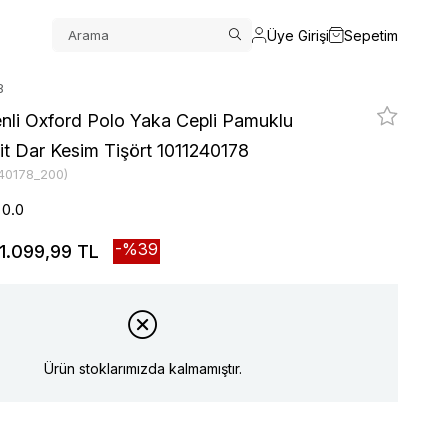
Üye Girişi
Sepetim
8
enli Oxford Polo Yaka Cepli Pamuklu
it Dar Kesim Tişört 1011240178
240178_200)
0.0
39
1.099,99 TL
Ürün stoklarımızda kalmamıştır.