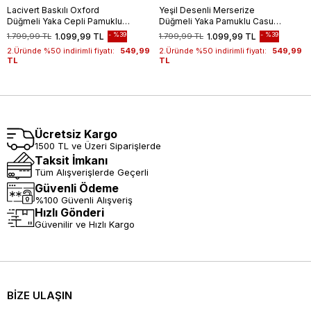
Lacivert Baskılı Oxford
Yeşil Desenli Merserize
Düğmeli Yaka Cepli Pamuklu
Düğmeli Yaka Pamuklu Casual
Casual Slim Fit Dar Kesim
Slim Fit Dar Kesim Tişört
%39
%39
1.799,99 TL
1.099,99 TL
1.799,99 TL
1.099,99 TL
Tişört 1011240177
1011240160
2.Üründe %50 indirimli fiyatı:
549,99
2.Üründe %50 indirimli fiyatı:
549,99
TL
TL
Ücretsiz Kargo
1500 TL ve Üzeri Siparişlerde
Taksit İmkanı
Tüm Alışverişlerde Geçerli
Güvenli Ödeme
%100 Güvenli Alışveriş
Hızlı Gönderi
Güvenilir ve Hızlı Kargo
BİZE ULAŞIN