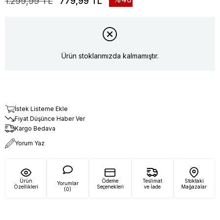
1.299,99 TL
779,99 TL
Ürün stoklarımızda kalmamıştır.
İstek Listeme Ekle
Fiyat Düşünce Haber Ver
Kargo Bedava
Yorum Yaz
Ürün
Ödeme
Teslimat
Stoktaki
Yorumlar
Özellikleri
Seçenekleri
ve İade
Mağazalar
(0)