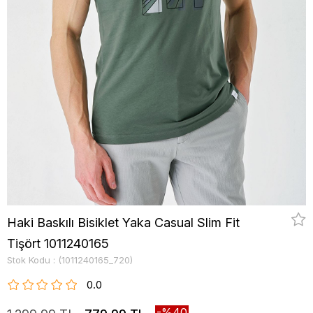
Haki Baskılı Bisiklet Yaka Casual Slim Fit
Tişört 1011240165
Stok Kodu
(1011240165_720)
0.0
40