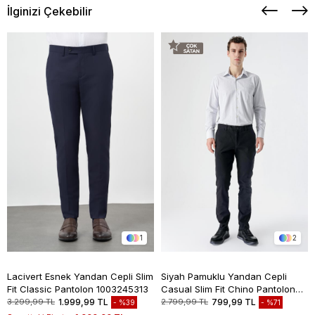
İlginizi Çekebilir
1
2
Lacivert Esnek Yandan Cepli Slim
Siyah Pamuklu Yandan Cepli
Fit Classic Pantolon 1003245313
Casual Slim Fit Chino Pantolon
1003235117
3.299,99 TL
1.999,99 TL
2.799,99 TL
799,99 TL
%39
%71