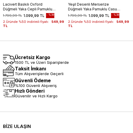
Lacivert Baskılı Oxford
Yeşil Desenli Merserize
Düğmeli Yaka Cepli Pamuklu
Düğmeli Yaka Pamuklu Casual
Casual Slim Fit Dar Kesim
Slim Fit Dar Kesim Tişört
%39
%39
1.799,99 TL
1.099,99 TL
1.799,99 TL
1.099,99 TL
Tişört 1011240177
1011240160
2.Üründe %50 indirimli fiyatı:
549,99
2.Üründe %50 indirimli fiyatı:
549,99
TL
TL
Ücretsiz Kargo
1500 TL ve Üzeri Siparişlerde
Taksit İmkanı
Tüm Alışverişlerde Geçerli
Güvenli Ödeme
%100 Güvenli Alışveriş
Hızlı Gönderi
Güvenilir ve Hızlı Kargo
BİZE ULAŞIN