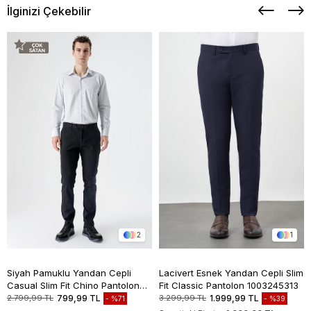
İlginizi Çekebilir
2
1
Siyah Pamuklu Yandan Cepli
Lacivert Esnek Yandan Cepli Slim
Casual Slim Fit Chino Pantolon
Fit Classic Pantolon 1003245313
1003235117
2.799,99 TL
799,99 TL
3.299,99 TL
1.999,99 TL
%71
%39