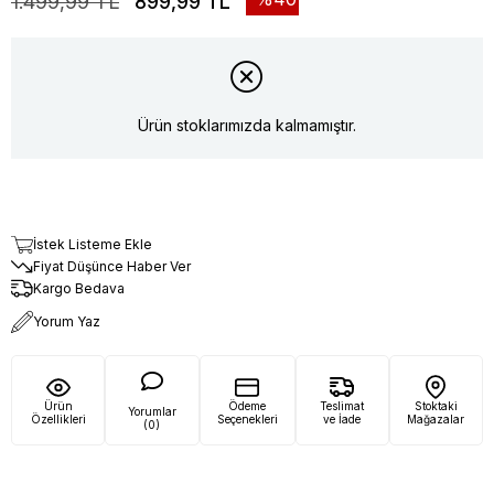
1.499,99 TL
899,99 TL
Ürün stoklarımızda kalmamıştır.
İstek Listeme Ekle
Fiyat Düşünce Haber Ver
Kargo Bedava
Yorum Yaz
Ürün
Ödeme
Teslimat
Stoktaki
Yorumlar
Özellikleri
Seçenekleri
ve İade
Mağazalar
(0)