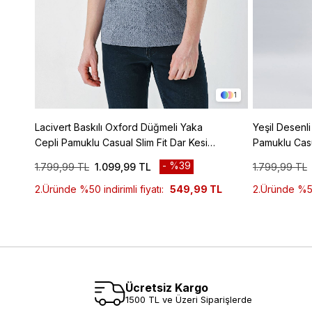
1
Lacivert Baskılı Oxford Düğmeli Yaka
Yeşil Desenl
Cepli Pamuklu Casual Slim Fit Dar Kesim
Pamuklu Casu
Tişört 1011240177
1011240160
%39
1.799,99 TL
1.099,99 TL
1.799,99 TL
2.Üründe %50 indirimli fiyatı:
549,99 TL
2.Üründe %50 
Ücretsiz Kargo
1500 TL ve Üzeri Siparişlerde