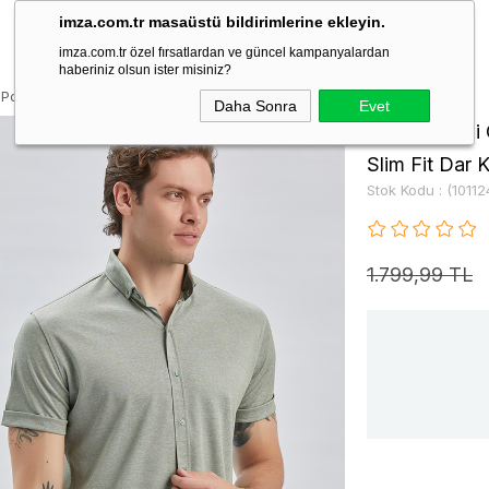
imza.com.tr masaüstü bildirimlerine ekleyin.
imza.com.tr özel fırsatlardan ve güncel kampanyalardan
haberiniz olsun ister misiniz?
 Polo Yaka Cepli Pamuklu Casual Slim Fit Dar Kesim Tişört 1011240178
Daha Sonra
Evet
Haki Desenli
Slim Fit Dar 
Stok Kodu
(1011
1.799,99 TL