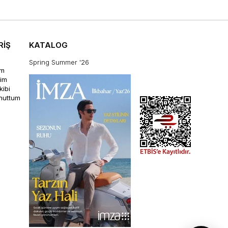
RİŞ
KATALOG
Spring Summer '26
im
rim
kibi
unuttum