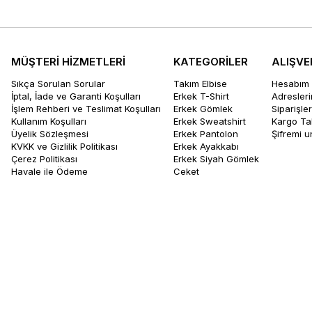
MÜŞTERİ HİZMETLERİ
KATEGORİLER
ALIŞVE
Sıkça Sorulan Sorular
Takım Elbise
Hesabım
İptal, İade ve Garanti Koşulları
Erkek T-Shirt
Adresler
İşlem Rehberi ve Teslimat Koşulları
Erkek Gömlek
Siparişle
Kullanım Koşulları
Erkek Sweatshirt
Kargo Ta
Üyelik Sözleşmesi
Erkek Pantolon
Şifremi 
KVKK ve Gizlilik Politikası
Erkek Ayakkabı
Çerez Politikası
Erkek Siyah Gömlek
Havale ile Ödeme
Ceket