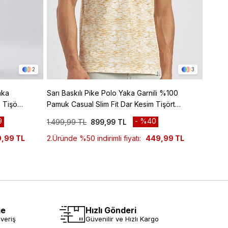
2
3
aka
Sarı Baskılı Pike Polo Yaka Garnili %100
Mavi B
 Tişört
Pamuk Casual Slim Fit Dar Kesim Tişört
Pamuk 
1011240157
10112
9
%40
1.499,99 TL
899,99 TL
1.499,
,99 TL
2.Üründe %50 indirimli fiyatı:
449,99 TL
2.Ürün
me
Hızlı Gönderi
veriş
Güvenilir ve Hızlı Kargo