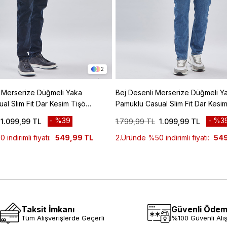
2
i Merserize Düğmeli Yaka
Bej Desenli Merserize Düğmeli Y
al Slim Fit Dar Kesim Tişört
Pamuklu Casual Slim Fit Dar Kesim
1011240160
%39
%3
1.099,99 TL
1.799,99 TL
1.099,99 TL
indirimli fiyatı:
549,99 TL
2.Üründe %50 indirimli fiyatı:
549
Taksit İmkanı
Güvenli Öde
Tüm Alışverişlerde Geçerli
%100 Güvenli Alış