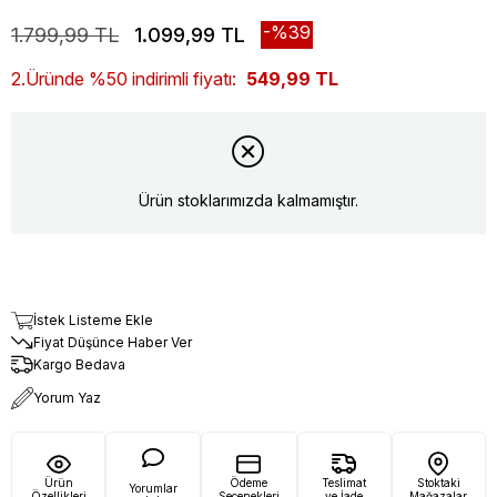
39
1.799,99 TL
1.099,99 TL
2.Üründe %50 indirimli fiyatı:
549,99 TL
Ürün stoklarımızda kalmamıştır.
İstek Listeme Ekle
Fiyat Düşünce Haber Ver
Kargo Bedava
Yorum Yaz
Ürün
Ödeme
Teslimat
Stoktaki
Yorumlar
Özellikleri
Seçenekleri
ve İade
Mağazalar