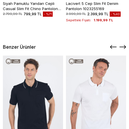
Siyah Pamuklu Yandan Cepli
Lacivert 5 Cep Slim Fit Denim
Casual Slim Fit Chino Pantolon
Pantolon 1023255169
1003235117
2.799,99 TL
799,99 TL
3.999,99 TL
2.399,99 TL
%71
%40
Sepetteki Fiyatı:
1.199,99 TL
Benzer Ürünler