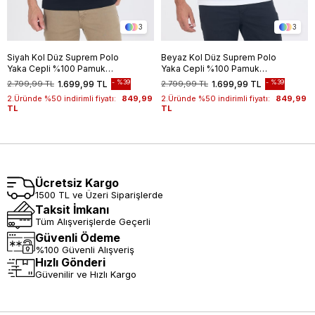
3
3
Siyah Kol Düz Suprem Polo
Beyaz Kol Düz Suprem Polo
Yaka Cepli %100 Pamuk
Yaka Cepli %100 Pamuk
Comfort Fit Tişört 1011250189
Comfort Fit Tişört 1011250189
%39
%39
2.799,99 TL
1.699,99 TL
2.799,99 TL
1.699,99 TL
2.Üründe %50 indirimli fiyatı:
849,99
2.Üründe %50 indirimli fiyatı:
849,99
TL
TL
Ücretsiz Kargo
1500 TL ve Üzeri Siparişlerde
Taksit İmkanı
Tüm Alışverişlerde Geçerli
Güvenli Ödeme
%100 Güvenli Alışveriş
Hızlı Gönderi
Güvenilir ve Hızlı Kargo