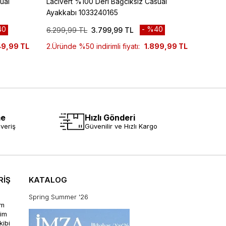
ual
Lacivert %100 Deri Bağcıksız Casual
Siyah 
Ayakkabı 1033240165
Ayakk
40
%40
6.299,99 TL
3.799,99 TL
6.299
49,99 TL
2.Üründe %50 indirimli fiyatı:
1.899,99 TL
2.Ürün
me
Hızlı Gönderi
veriş
Güvenilir ve Hızlı Kargo
RİŞ
KATALOG
Spring Summer '26
im
rim
kibi