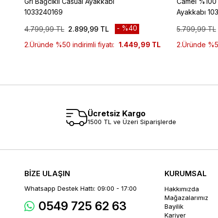
Gri Bağcıklı Casual Ayakkabı
Camel %100 D
1033240169
Ayakkabı 10
%40
4.799,99 TL
2.899,99 TL
5.799,99 TL
2.Üründe %50 indirimli fiyatı:
1.449,99 TL
2.Üründe %50 
Ücretsiz Kargo
1500 TL ve Üzeri Siparişlerde
BİZE ULAŞIN
KURUMSAL
Whatsapp Destek Hattı: 09:00 - 17:00
Hakkımızda
Mağazalarımız
0549 725 62 63
Bayilik
Kariyer