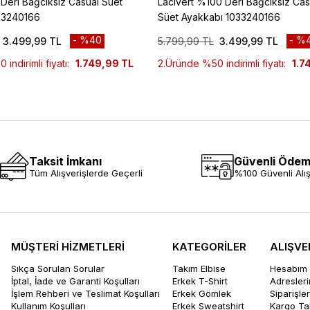
eri Bağcıksız Casual Süet
Lacivert %100 Deri Bağcıksız Cas
33240166
Süet Ayakkabı 1033240166
%40
%
3.499,99 TL
5.799,99 TL
3.499,99 TL
indirimli fiyatı:
1.749,99 TL
2.Üründe %50 indirimli fiyatı:
1.7
Taksit İmkanı
Güvenli Öde
Tüm Alışverişlerde Geçerli
%100 Güvenli Alış
MÜŞTERİ HİZMETLERİ
KATEGORİLER
ALIŞVE
Sıkça Sorulan Sorular
Takım Elbise
Hesabım
İptal, İade ve Garanti Koşulları
Erkek T-Shirt
Adresler
İşlem Rehberi ve Teslimat Koşulları
Erkek Gömlek
Siparişle
Kullanım Koşulları
Erkek Sweatshirt
Kargo Ta