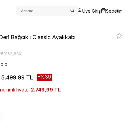
Üye Girişi
Sepetim
eri Bağcıklı Classic Ayakkabı
250162_880)
0.0
39
5.499,99 TL
irimli fiyatı:
2.749,99 TL