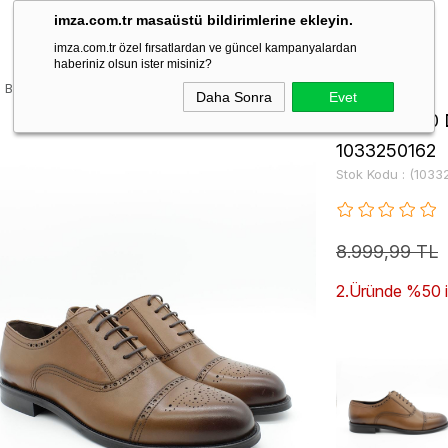
imza.com.tr masaüstü bildirimlerine ekleyin.
imza.com.tr özel fırsatlardan ve güncel kampanyalardan
haberiniz olsun ister misiniz?
 Bağcıklı Classic Ayakkabı 1033250162
Daha Sonra
Evet
Camel %100 D
1033250162
Stok Kodu
(1033
8.999,99 TL
2.Üründe %50 ind