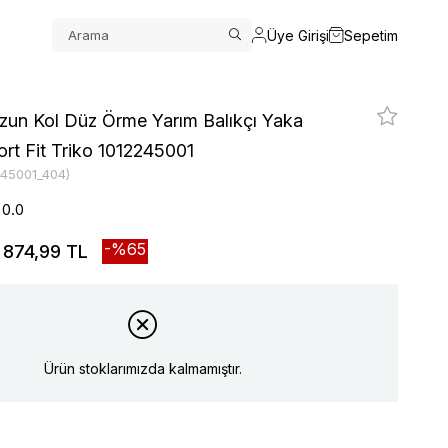
Üye Girişi
Sepetim
zun Kol Düz Örme Yarım Balıkçı Yaka
rt Fit Triko 1012245001
245001_404)
0.0
65
874,99 TL
Ürün stoklarımızda kalmamıştır.