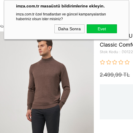
imza.com.tr masaüstü bildirimlerine ekleyin.
imza.com.tr özel fırsatlardan ve güncel kampanyalardan
haberiniz olsun ister misiniz?
ol Düz Örme Yarım Balıkçı Yaka Classic Comfort Fit Triko 1012245001
Daha Sonra
Evet
Kahverengi U
Classic Comfo
Stok Kodu
(1012
2.499,99 TL