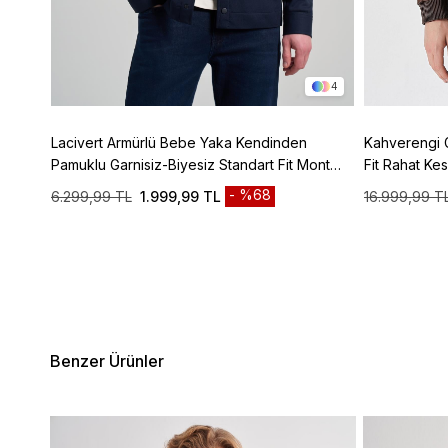
3
4
z Tam
Lacivert Armürlü Bebe Yaka Kendinden
Kahverengi 
150
Pamuklu Garnisiz-Biyesiz Standart Fit Mont
Fit Rahat K
1007245163
%68
6.299,99 TL
1.999,99 TL
16.999,99 T
Benzer Ürünler