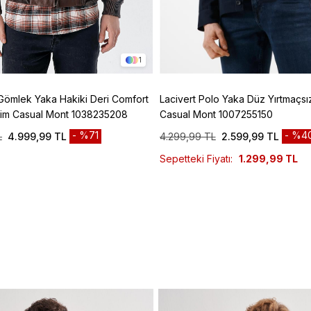
1
Gömlek Yaka Hakiki Deri Comfort
Lacivert Polo Yaka Düz Yırtmaçsı
esim Casual Mont 1038235208
Casual Mont 1007255150
%71
%4
L
4.999,99 TL
4.299,99 TL
2.599,99 TL
Sepetteki Fiyatı:
1.299,99 TL