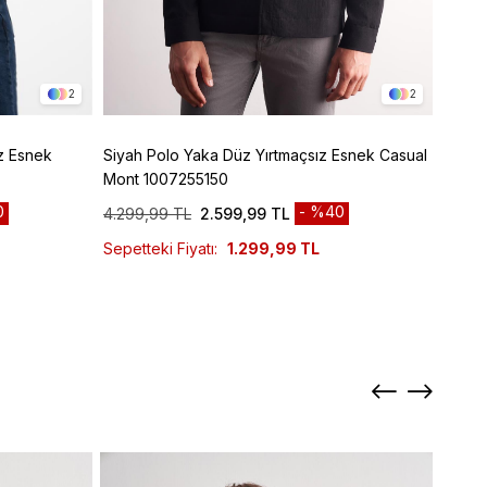
2
2
z Esnek
Siyah Polo Yaka Düz Yırtmaçsız Esnek Casual
Siyah Armürlü Bebe Yaka Kendinden Pamukl
Mont 1007255150
Garni
0
%40
4.299,99 TL
2.599,99 TL
6.299
Sepetteki Fiyatı:
1.299,99 TL