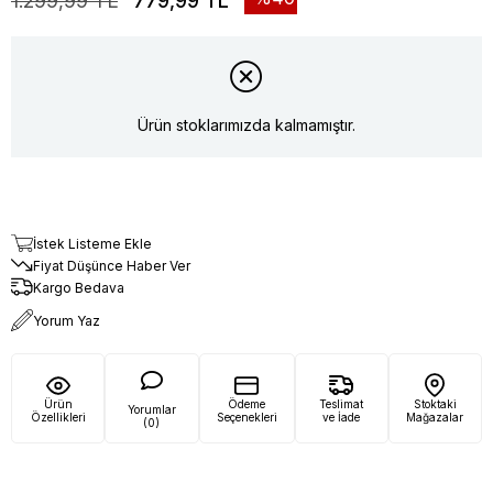
1.299,99 TL
779,99 TL
Ürün stoklarımızda kalmamıştır.
İstek Listeme Ekle
Fiyat Düşünce Haber Ver
Kargo Bedava
Yorum Yaz
Ürün
Ödeme
Teslimat
Stoktaki
Yorumlar
Özellikleri
Seçenekleri
ve İade
Mağazalar
(0)