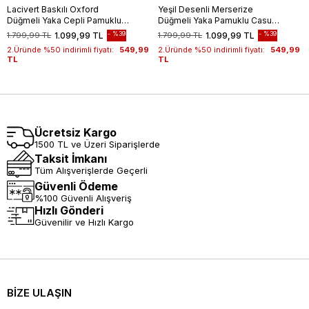
Lacivert Baskılı Oxford
Yeşil Desenli Merserize
Düğmeli Yaka Cepli Pamuklu
Düğmeli Yaka Pamuklu Casual
Casual Slim Fit Dar Kesim
Slim Fit Dar Kesim Tişört
%39
%39
1.799,99 TL
1.099,99 TL
1.799,99 TL
1.099,99 TL
Tişört 1011240177
1011240160
2.Üründe %50 indirimli fiyatı:
549,99
2.Üründe %50 indirimli fiyatı:
549,99
TL
TL
Ücretsiz Kargo
1500 TL ve Üzeri Siparişlerde
Taksit İmkanı
Tüm Alışverişlerde Geçerli
Güvenli Ödeme
%100 Güvenli Alışveriş
Hızlı Gönderi
Güvenilir ve Hızlı Kargo
BİZE ULAŞIN