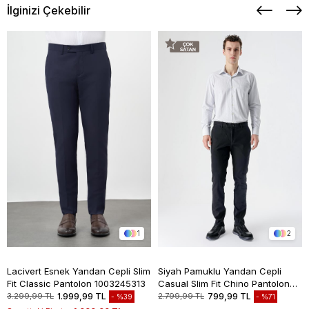
İlginizi Çekebilir
1
2
Lacivert Esnek Yandan Cepli Slim
Siyah Pamuklu Yandan Cepli
Fit Classic Pantolon 1003245313
Casual Slim Fit Chino Pantolon
1003235117
3.299,99 TL
1.999,99 TL
2.799,99 TL
799,99 TL
%39
%71