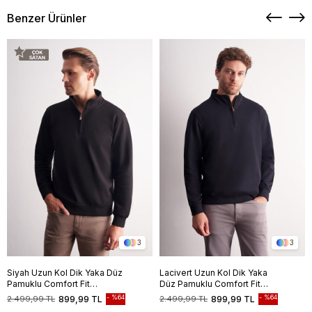
Benzer Ürünler
3
3
Siyah Uzun Kol Dik Yaka Düz
Lacivert Uzun Kol Dik Yaka
Pamuklu Comfort Fit
Düz Pamuklu Comfort Fit
Sweatshirt 1013255151
Sweatshirt 1013255151
%64
%64
2.499,99 TL
899,99 TL
2.499,99 TL
899,99 TL