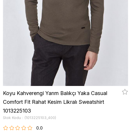
Koyu Kahverengi Yarım Balıkçı Yaka Casual
Comfort Fit Rahat Kesim Likralı Sweatshirt
1013225103
Stok Kodu
(1013225103_400)
0.0