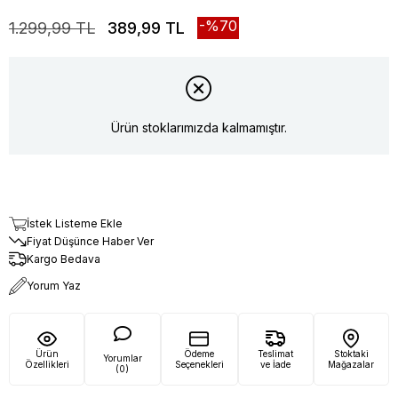
70
1.299,99 TL
389,99 TL
Ürün stoklarımızda kalmamıştır.
İstek Listeme Ekle
Fiyat Düşünce Haber Ver
Kargo Bedava
Yorum Yaz
Ürün
Ödeme
Teslimat
Stoktaki
Yorumlar
Özellikleri
Seçenekleri
ve İade
Mağazalar
(0)