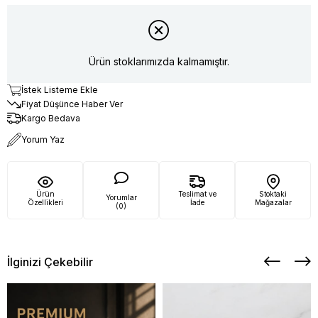
Ürün stoklarımızda kalmamıştır.
İstek Listeme Ekle
Fiyat Düşünce Haber Ver
Kargo Bedava
Yorum Yaz
Ürün
Teslimat ve
Stoktaki
Yorumlar
Özellikleri
İade
Mağazalar
(0)
İlginizi Çekebilir