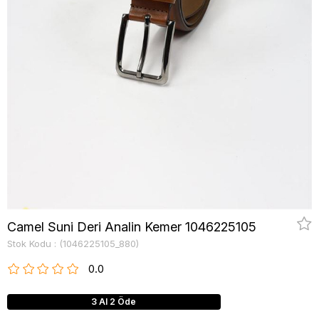
Camel Suni Deri Analin Kemer 1046225105
Stok Kodu
(1046225105_880)
0.0
3 Al 2 Öde