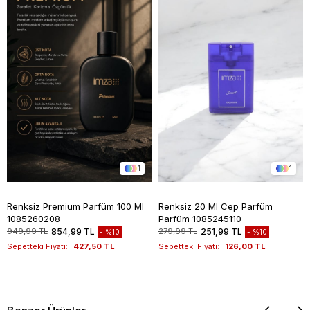
1
1
Renksiz Premium Parfüm 100 Ml
Renksiz 20 Ml Cep Parfüm
1085260208
Parfüm 1085245110
949,99 TL
854,99 TL
279,99 TL
251,99 TL
%10
%10
Sepetteki Fiyatı:
427,50 TL
Sepetteki Fiyatı:
126,00 TL