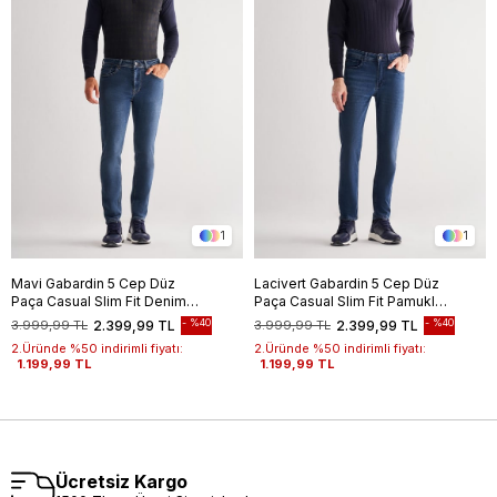
1
1
Mavi Gabardin 5 Cep Düz
Lacivert Gabardin 5 Cep Düz
Paça Casual Slim Fit Denim
Paça Casual Slim Fit Pamuklu
Pantolon 1023255152-
Denim Pantolon 1023255151
%40
%40
3.999,99 TL
2.399,99 TL
3.999,99 TL
2.399,99 TL
2.Üründe %50 indirimli fiyatı:
2.Üründe %50 indirimli fiyatı:
1.199,99 TL
1.199,99 TL
Ücretsiz Kargo