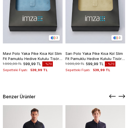
3
3
Mavi Polo Yaka Pike Kısa Kol Slim
Sarı Polo Yaka Pike Kısa Kol Slim
Fit Pamuklu Hediye Kutulu Tişört
Fit Pamuklu Hediye Kutulu Tişört
1011260169
1011260169
1.999,99 TL
599,99 TL
1.999,99 TL
599,99 TL
%70
%70
Sepetteki Fiyatı:
539,99 TL
Sepetteki Fiyatı:
539,99 TL
Benzer Ürünler