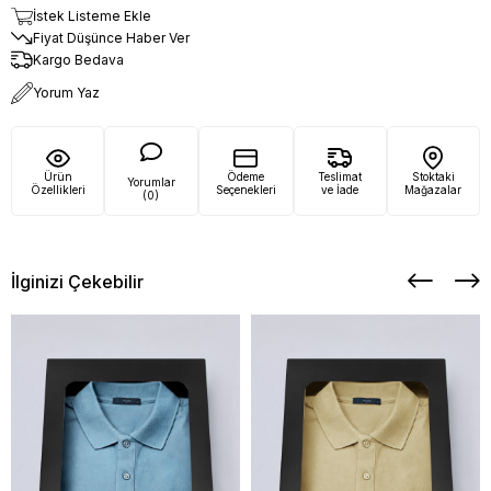
İstek Listeme Ekle
Fiyat Düşünce Haber Ver
Kargo Bedava
Yorum Yaz
Ürün
Ödeme
Teslimat
Stoktaki
Yorumlar
Özellikleri
Seçenekleri
ve İade
Mağazalar
(0)
İlginizi Çekebilir