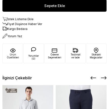
İstek Listeme Ekle
Fiyat Düşünce Haber Ver
Kargo Bedava
Yorum Yaz
Ürün
Ödeme
Teslimat
Stoktaki
Yorumlar
Özellikleri
Seçenekleri
ve İade
Mağazalar
(0)
İlginizi Çekebilir