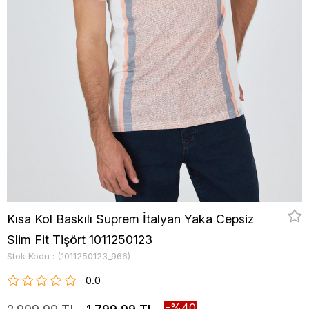
Kısa Kol Baskılı Suprem İtalyan Yaka Cepsiz
Slim Fit Tişört 1011250123
Stok Kodu
(1011250123_966)
0.0
40