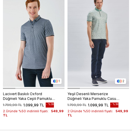
1
2
Lacivert Baskılı Oxford
Yeşil Desenli Merserize
Düğmeli Yaka Cepli Pamuklu
Düğmeli Yaka Pamuklu Casual
Casual Slim Fit Dar Kesim
Slim Fit Dar Kesim Tişört
%39
%39
1.799,99 TL
1.099,99 TL
1.799,99 TL
1.099,99 TL
Tişört 1011240177
1011240160
2.Üründe %50 indirimli fiyatı:
549,99
2.Üründe %50 indirimli fiyatı:
549,99
TL
TL