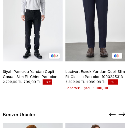
2
1
Siyah Pamuklu Yandan Cepli
Lacivert Esnek Yandan Cepli Slim
Casual Slim Fit Chino Pantolon
Fit Classic Pantolon 1003245313
1003235117
2.799,99 TL
799,99 TL
3.299,99 TL
1.999,99 TL
%71
%39
Sepetteki Fiyatı:
1.000,00 TL
Benzer Ürünler