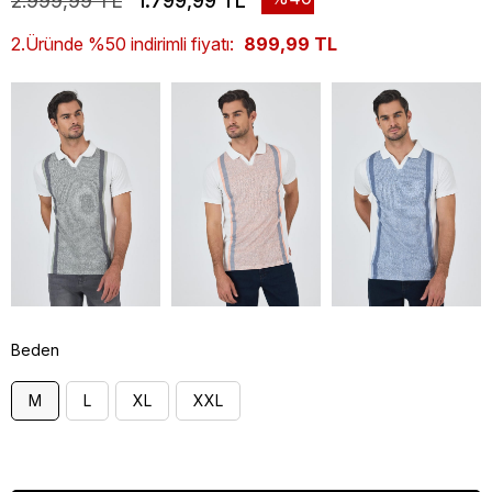
2.999,99 TL
1.799,99 TL
2.Üründe %50 indirimli fiyatı:
899,99 TL
Beden
M
L
XL
XXL