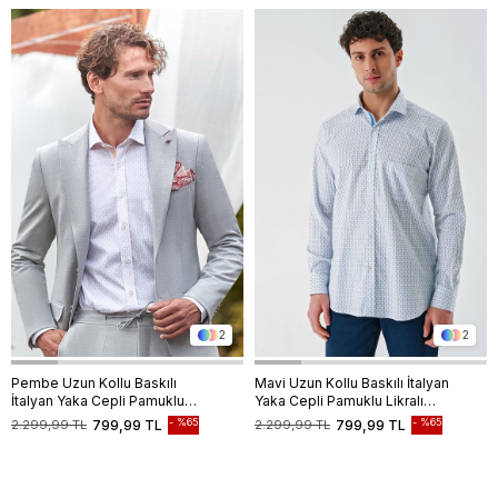
2
2
Pembe Uzun Kollu Baskılı
Mavi Uzun Kollu Baskılı İtalyan
İtalyan Yaka Cepli Pamuklu
Yaka Cepli Pamuklu Likralı
Likralı Comfort Fit Gömlek
Comfort Fit Gömlek
%65
%65
2.299,99 TL
799,99 TL
2.299,99 TL
799,99 TL
1004240160
1004240160