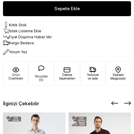
Kritik Stok
İstek Listeme Ekle
Fiyat Düşünce Haber Ver
Kargo Bedava
Yorum Yaz
Ürün
Ödeme
Teslimat
Stoktaki
Yorumlar
Özellikleri
Seçenekleri
ve İade
Mağazalar
(0)
İlginizi Çekebilir