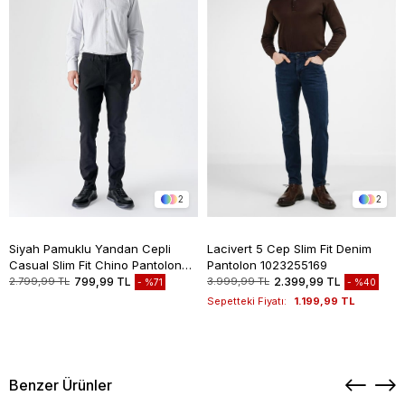
2
2
Siyah Pamuklu Yandan Cepli
Lacivert 5 Cep Slim Fit Denim
Casual Slim Fit Chino Pantolon
Pantolon 1023255169
1003235117
2.799,99 TL
799,99 TL
3.999,99 TL
2.399,99 TL
%71
%40
Sepetteki Fiyatı:
1.199,99 TL
Benzer Ürünler