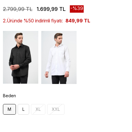
39
2.799,99 TL
1.699,99 TL
2.Üründe %50 indirimli fiyatı:
849,99 TL
Beden
M
L
XL
XXL