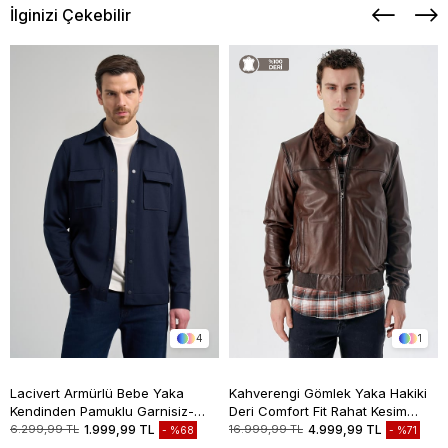
İlginizi Çekebilir
4
1
Lacivert Armürlü Bebe Yaka
Kahverengi Gömlek Yaka Hakiki
Kendinden Pamuklu Garnisiz-
Deri Comfort Fit Rahat Kesim
Biyesiz Standart Fit Mont
Casual Mont 1038235208
6.299,99 TL
1.999,99 TL
16.999,99 TL
4.999,99 TL
%68
%71
1007245163