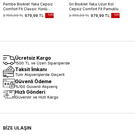
Pembe Bisiklet Yaka Cepsiz
Gri Bisiklet Yaka Uzun Kol
Comfort Fit Classic Yünlü
Cepsiz Comfort Fit Pamuklu
Triko Kazak 1012255006
Triko Kazak 1012255217
%65
%65
2.799,99 TL
979,99 TL
2.799,99 TL
979,99 TL
Ücretsiz Kargo
1500 TL ve Üzeri Siparişlerde
Taksit İmkanı
Tüm Alışverişlerde Geçerli
Güvenli Ödeme
%100 Güvenli Alışveriş
Hızlı Gönderi
Güvenilir ve Hızlı Kargo
BİZE ULAŞIN