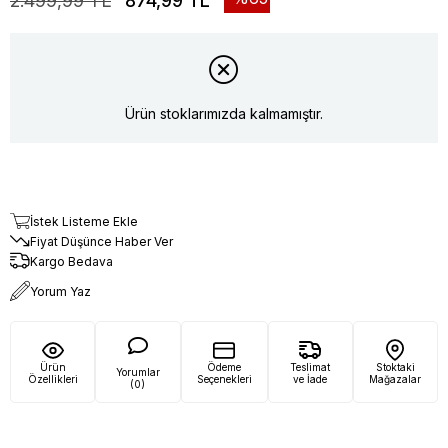
2.499,99 TL
874,99 TL
Ürün stoklarımızda kalmamıştır.
İstek Listeme Ekle
Fiyat Düşünce Haber Ver
Kargo Bedava
Yorum Yaz
Ürün
Ödeme
Teslimat
Stoktaki
Yorumlar
Özellikleri
Seçenekleri
ve İade
Mağazalar
(0)