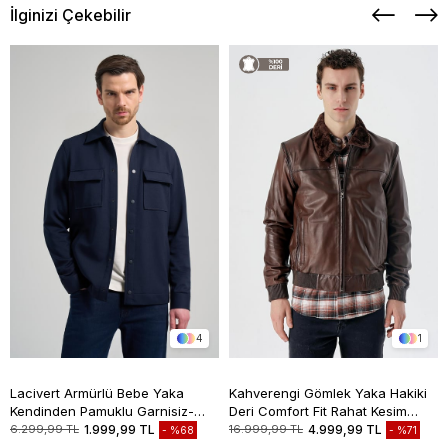
İlginizi Çekebilir
4
1
Lacivert Armürlü Bebe Yaka
Kahverengi Gömlek Yaka Hakiki
Kendinden Pamuklu Garnisiz-
Deri Comfort Fit Rahat Kesim
Biyesiz Standart Fit Mont
Casual Mont 1038235208
6.299,99 TL
1.999,99 TL
16.999,99 TL
4.999,99 TL
%68
%71
1007245163