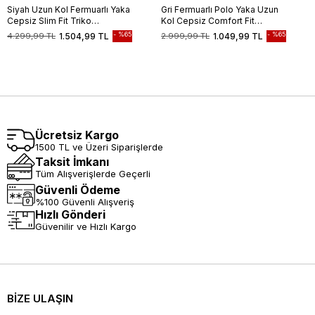
Siyah Uzun Kol Fermuarlı Yaka
Gri Fermuarlı Polo Yaka Uzun
Cepsiz Slim Fit Triko
Kol Cepsiz Comfort Fit
1012255150
Pamuklu Triko Kazak
%65
%65
4.299,99 TL
1.504,99 TL
2.999,99 TL
1.049,99 TL
1012255223
Ücretsiz Kargo
1500 TL ve Üzeri Siparişlerde
Taksit İmkanı
Tüm Alışverişlerde Geçerli
Güvenli Ödeme
%100 Güvenli Alışveriş
Hızlı Gönderi
Güvenilir ve Hızlı Kargo
BİZE ULAŞIN