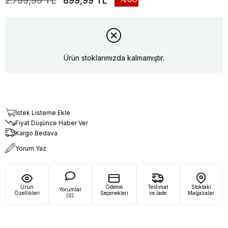
2.799,99 TL
899,99 TL
Ürün stoklarımızda kalmamıştır.
İstek Listeme Ekle
Fiyat Düşünce Haber Ver
Kargo Bedava
Yorum Yaz
Ürün
Ödeme
Teslimat
Stoktaki
Yorumlar
Özellikleri
Seçenekleri
ve İade
Mağazalar
(0)