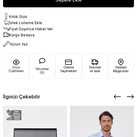
Kritik Stok
İstek Listeme Ekle
Fiyat Düşünce Haber Ver
Kargo Bedava
Yorum Yaz
Ürün
Ödeme
Teslimat
Stoktaki
Yorumlar
Özellikleri
Seçenekleri
ve İade
Mağazalar
(0)
İlginizi Çekebilir