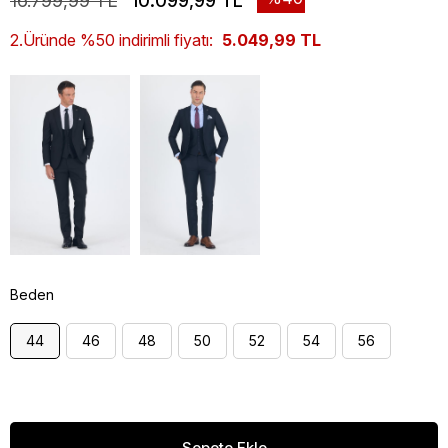
16.799,99 TL
10.099,99 TL
2.Üründe %50 indirimli fiyatı:
5.049,99 TL
Beden
44
46
48
50
52
54
56