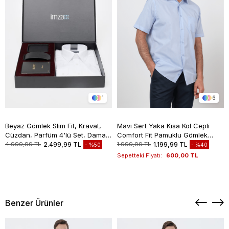
1
6
Beyaz Gömlek Slim Fit, Kravat,
Mavi Sert Yaka Kısa Kol Cepli
Cüzdan, Parfüm 4'lü Set, Damat
Comfort Fit Pamuklu Gömlek
Bohçası, Hediye Seti, Düğün Set
1004260258
4.999,99 TL
2.499,99 TL
1.999,99 TL
1.199,99 TL
%50
%40
Sepetteki Fiyatı:
600,00 TL
Benzer Ürünler