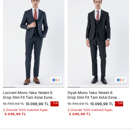
2
2
Lacivert Mono Yaka Yelekli 6
Siyah Mono Yaka Yelekli 6
Drop Slim Fit Tam Astar Esnek
Drop Slim Fit Tam Astar Esnek
Takım Elbise 1001240186
Takım Elbise 1001240186
%40
%40
16.799,99 TL
10.099,99 TL
16.799,99 TL
10.099,99 TL
2.Üründe %50 indirimli fiyatı:
2.Üründe %50 indirimli fiyatı:
5.049,99 TL
5.049,99 TL