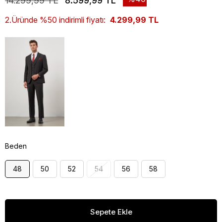
14.299,99 TL
8.599,99 TL
2.Üründe %50 indirimli fiyatı:
4.299,99 TL
Beden
48
50
52
54
56
58