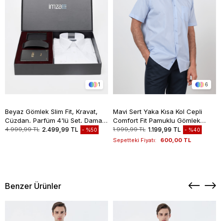
1
6
Beyaz Gömlek Slim Fit, Kravat,
Mavi Sert Yaka Kısa Kol Cepli
Cüzdan, Parfüm 4'lü Set, Damat
Comfort Fit Pamuklu Gömlek
Bohçası, Hediye Seti, Düğün Set
1004260258
4.999,99 TL
2.499,99 TL
1.999,99 TL
1.199,99 TL
%50
%40
Sepetteki Fiyatı:
600,00 TL
Benzer Ürünler