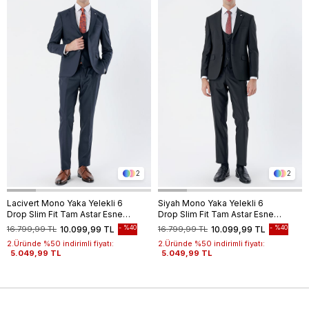
2
2
Lacivert Mono Yaka Yelekli 6
Siyah Mono Yaka Yelekli 6
Drop Slim Fit Tam Astar Esnek
Drop Slim Fit Tam Astar Esnek
Takım Elbise 1001240186
Takım Elbise 1001240186
%40
%40
16.799,99 TL
10.099,99 TL
16.799,99 TL
10.099,99 TL
2.Üründe %50 indirimli fiyatı:
2.Üründe %50 indirimli fiyatı:
5.049,99 TL
5.049,99 TL