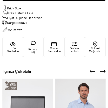
Kritik Stok
İstek Listeme Ekle
Fiyat Düşünce Haber Ver
Kargo Bedava
Yorum Yaz
Ürün
Ödeme
Teslimat
Stoktaki
Yorumlar
Özellikleri
Seçenekleri
ve İade
Mağazalar
(0)
İlginizi Çekebilir