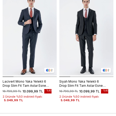
2
2
Lacivert Mono Yaka Yelekli 6
Siyah Mono Yaka Yelekli 6
Drop Slim Fit Tam Astar Esnek
Drop Slim Fit Tam Astar Esnek
Takım Elbise 1001240186
Takım Elbise 1001240186
%40
%40
16.799,99 TL
10.099,99 TL
16.799,99 TL
10.099,99 TL
2.Üründe %50 indirimli fiyatı:
2.Üründe %50 indirimli fiyatı:
5.049,99 TL
5.049,99 TL