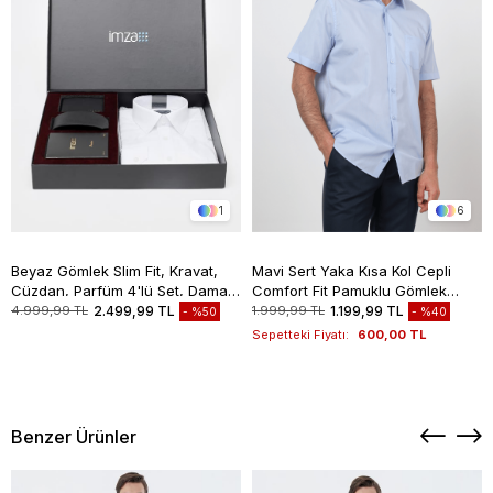
1
6
Beyaz Gömlek Slim Fit, Kravat,
Mavi Sert Yaka Kısa Kol Cepli
Cüzdan, Parfüm 4'lü Set, Damat
Comfort Fit Pamuklu Gömlek
Bohçası, Hediye Seti, Düğün Set
1004260258
4.999,99 TL
2.499,99 TL
1.999,99 TL
1.199,99 TL
%50
%40
Sepetteki Fiyatı:
600,00 TL
Benzer Ürünler