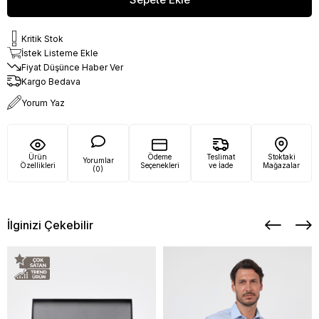
Kritik Stok
İstek Listeme Ekle
Fiyat Düşünce Haber Ver
Kargo Bedava
Yorum Yaz
Ürün
Ödeme
Teslimat
Stoktaki
Yorumlar
Özellikleri
Seçenekleri
ve İade
Mağazalar
(0)
İlginizi Çekebilir