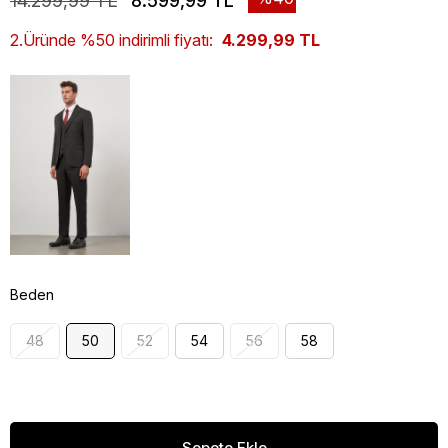
14.299,99 TL
8.599,99 TL
2.Üründe %50 indirimli fiyatı:
4.299,99 TL
Beden
48
50
52
54
56
58