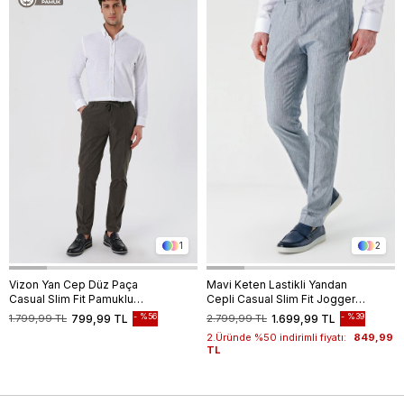
1
2
Vizon Yan Cep Düz Paça
Mavi Keten Lastikli Yandan
Casual Slim Fit Pamuklu
Cepli Casual Slim Fit Jogger
Jogger Pantolon 1003230159
Pantolon 1003240103
%56
%39
1.799,99 TL
799,99 TL
2.799,99 TL
1.699,99 TL
2.Üründe %50 indirimli fiyatı:
849,99
TL