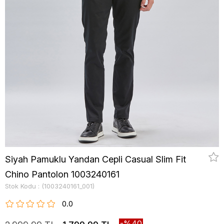
Siyah Pamuklu Yandan Cepli Casual Slim Fit
Chino Pantolon 1003240161
Stok Kodu
(1003240161_001)
0.0
40