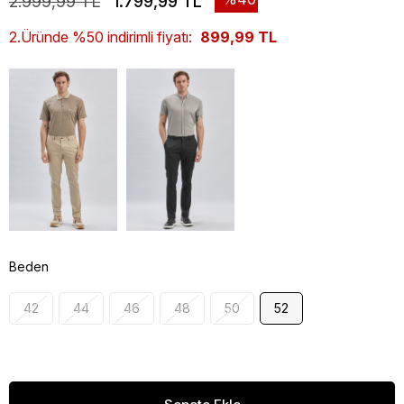
2.999,99 TL
1.799,99 TL
2.Üründe %50 indirimli fiyatı:
899,99 TL
Beden
42
44
46
48
50
52