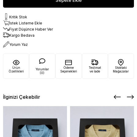
Kritik Stok
İstek Listeme Ekle
Fiyat Düşünce Haber Ver
Kargo Bedava
Yorum Yaz
Ürün
Ödeme
Teslimat
Stoktaki
Yorumlar
Özellikleri
Seçenekleri
ve İade
Mağazalar
(0)
İlginizi Çekebilir