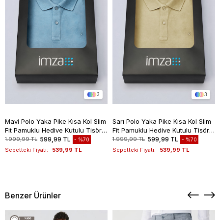
3
3
Mavi Polo Yaka Pike Kısa Kol Slim
Sarı Polo Yaka Pike Kısa Kol Slim
Fit Pamuklu Hediye Kutulu Tişört
Fit Pamuklu Hediye Kutulu Tişört
1011260169
1011260169
1.999,99 TL
599,99 TL
1.999,99 TL
599,99 TL
%70
%70
Sepetteki Fiyatı:
539,99 TL
Sepetteki Fiyatı:
539,99 TL
Benzer Ürünler