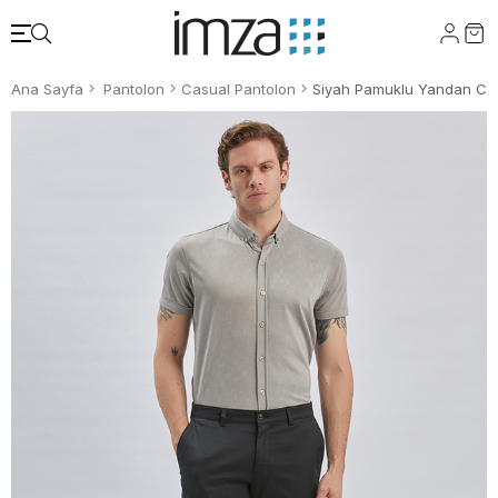
Ana Sayfa
Pantolon
Casual Pantolon