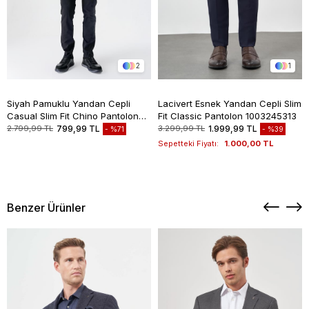
2
1
Siyah Pamuklu Yandan Cepli
Lacivert Esnek Yandan Cepli Slim
Casual Slim Fit Chino Pantolon
Fit Classic Pantolon 1003245313
1003235117
2.799,99 TL
799,99 TL
3.299,99 TL
1.999,99 TL
%71
%39
Sepetteki Fiyatı:
1.000,00 TL
Benzer Ürünler