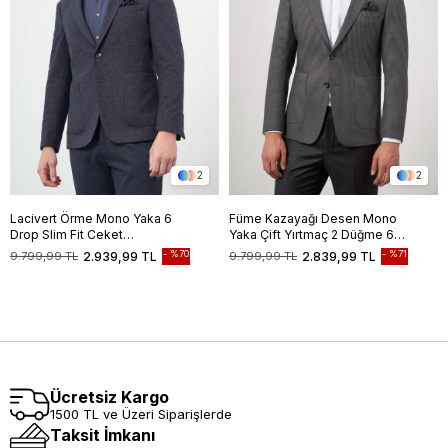
2
2
Lacivert Örme Mono Yaka 6
Füme Kazayağı Desen Mono
Drop Slim Fit Ceket
Yaka Çift Yırtmaç 2 Düğme 6
1002245151
Drop Slim Fit Classic Ceket
%70
%71
9.799,99 TL
2.939,99 TL
9.799,99 TL
2.839,99 TL
1002245106
Ücretsiz Kargo
1500 TL ve Üzeri Siparişlerde
Taksit İmkanı