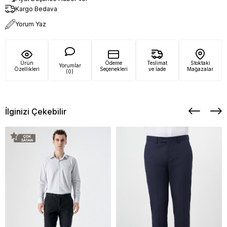
Kargo Bedava
Yorum Yaz
Ürün
Ödeme
Teslimat
Stoktaki
Yorumlar
Özellikleri
Seçenekleri
ve İade
Mağazalar
(0)
İlginizi Çekebilir