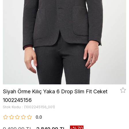
Siyah Örme Kılıç Yaka 6 Drop Slim Fit Ceket
1002245156
Stok Kodu
(1002245156_001)
0.0
70